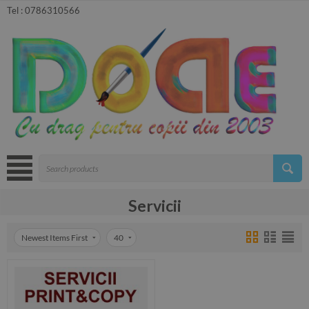
Tel :
0786310566
Servicii
Newest Items First
40