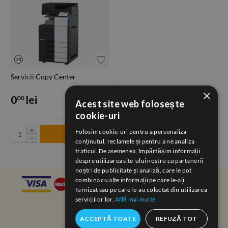
Servicii Copy Center
×
0
lei
00
Acest site web folosește
cookie-uri
+
Folosim cookie-uri pentru a personaliza
−
conținutul, reclamele și pentru a ne analiza
traficul. De asemenea, împărtășim informații
despre utilizarea site-ului nostru cu partenerii
noștri de publicitate și analiză, care le pot
combina cu alte informații pe care le-ați
furnizat sau pe care le-au colectat din utilizarea
serviciilor lor.
Află mai multe
ACCEPTĂ TOATE
REFUZĂ TOT