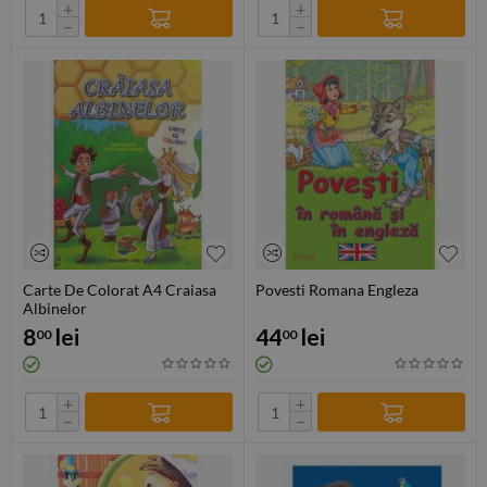
+
+
−
−
Carte De Colorat A4 Craiasa
Povesti Romana Engleza
Albinelor
8
lei
44
lei
00
00
+
+
−
−