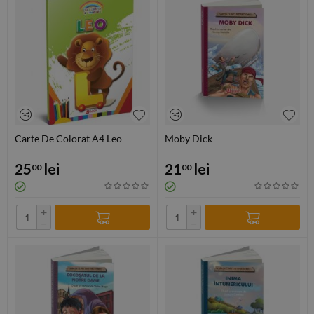
Carte De Colorat A4 Leo
Moby Dick
25
lei
21
lei
00
00
+
+
−
−