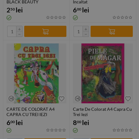
BLACK BEAUTY
Incaltat
2
lei
6
lei
50
00
+
+
−
−
CARTE DE COLORAT A4
Carte De Colorat A4 Capra Cu
CAPRA CU TREI IEZI
Trei Iezi
6
lei
8
lei
00
00