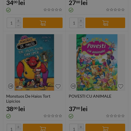
34
lei
27
lei
00
00
+
+
−
−
Monstuos De Haios Tort
POVESTI CU ANIMALE
Lipicios
38
lei
37
lei
00
00
+
+