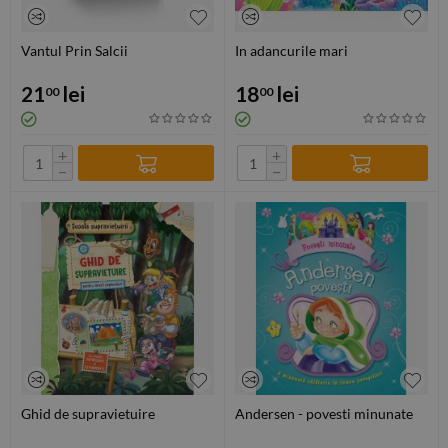
Vantul Prin Salcii
In adancurile mari
21
lei
18
lei
00
00
+
+
−
−
Ghid de supravietuire
Andersen - povesti minunate