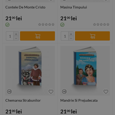
Contele De Monte Cristo
Masina Timpului
21
lei
21
lei
00
00
+
+
−
−
Chemarea Strabunilor
Mandrie Si Prejudecata
21
lei
21
lei
00
00