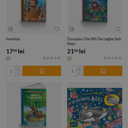
Ivanhoe
Douazeci De Mii De Leghe Sub
Mari
17
lei
21
lei
00
00
+
+
−
−