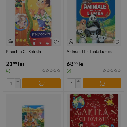
Pinochio Cu Spirala
Animale Din Toata Lumea
21
lei
68
lei
00
00
+
+
−
−