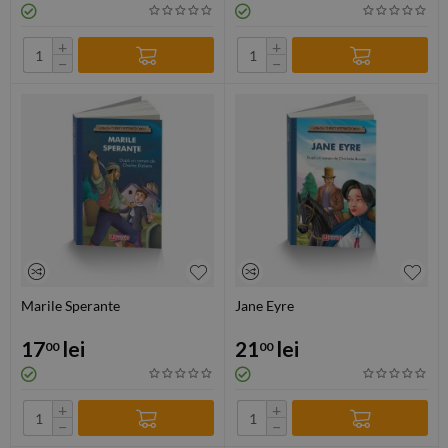
+
+
−
−
Marile Sperante
Jane Eyre
17
lei
21
lei
00
00
+
+
−
−