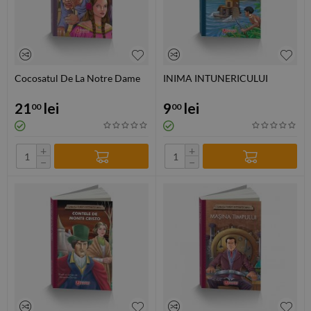
Cocosatul De La Notre Dame
INIMA INTUNERICULUI
21
lei
9
lei
00
00
+
+
−
−