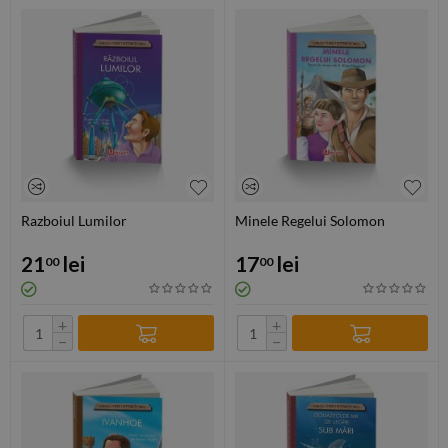
Razboiul Lumilor
Minele Regelui Solomon
21
lei
17
lei
00
00
+
+
−
−