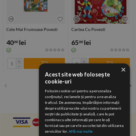
Cele Mai Frumoase Povesti
Cartea Cu Povesti
40
lei
65
lei
00
00
+
+
−
−
×
Acest site web folosește
cookie-uri
1
2
Folosim cookie-uri pentru a personaliza
conținutul, reclamele și pentru a ne analiza
traficul. De asemenea, împărtășim informații
despre utilizarea site-ului nostru cu partenerii
noștri de publicitate și analiză, care le pot
combina cu alte informații pe care le-ați
furnizat sau pe care le-au colectat din utilizarea
serviciilor lor.
Află mai multe