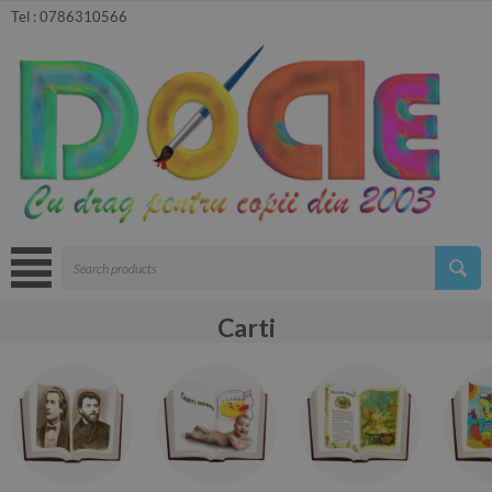
Tel :
0786310566
Carti