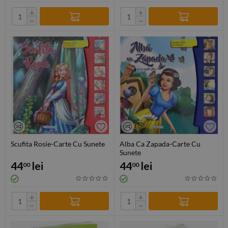
+
+
−
−
Scufita Rosie-Carte Cu Sunete
Alba Ca Zapada-Carte Cu
Sunete
44
lei
44
lei
00
00
+
+
−
−