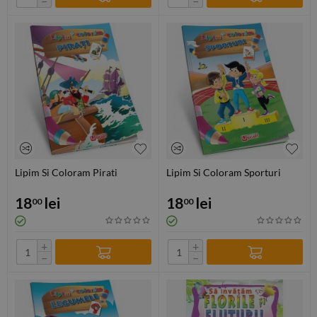
−
−
Lipim Si Coloram Pirati
Lipim Si Coloram Sporturi
18
lei
18
lei
00
00
+
+
−
−