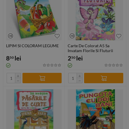
LIPIM SI COLORAM LEGUME
Carte De Colorat A5 Sa
Invatam Florile Si Fluturii
8
lei
2
lei
50
50
+
+
−
−