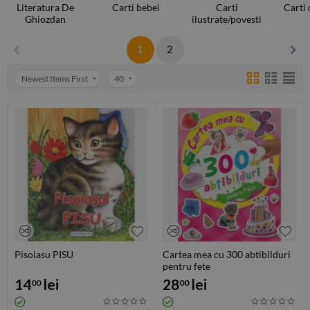
Literatura De
Carti bebei
Carti
Carti 
Ghiozdan
ilustrate/povesti
1
2
Newest Items First
40
Pisoiasu PISU
Cartea mea cu 300 abtibilduri
pentru fete
14
lei
28
lei
00
00