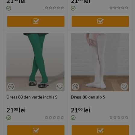
21
lei
21
lei
Dress 80 den verde inchis S
Dress 80 den alb S
21
lei
21
lei
00
00