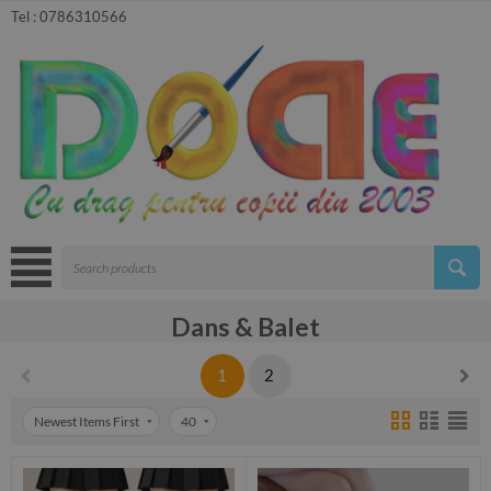
Tel :
0786310566
Dans & Balet
1
2
Newest Items First
40