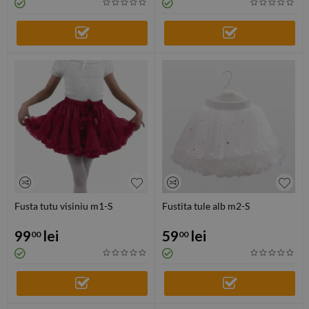
Fusta tutu visiniu m1-S
Fustita tule alb m2-S
99
lei
59
lei
00
00