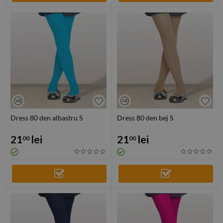
Dress 80 den albastru S
Dress 80 den bej S
21
lei
21
lei
00
00