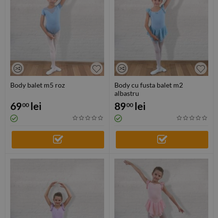
Body balet m5 roz
Body cu fusta balet m2
albastru
69
lei
89
lei
00
00