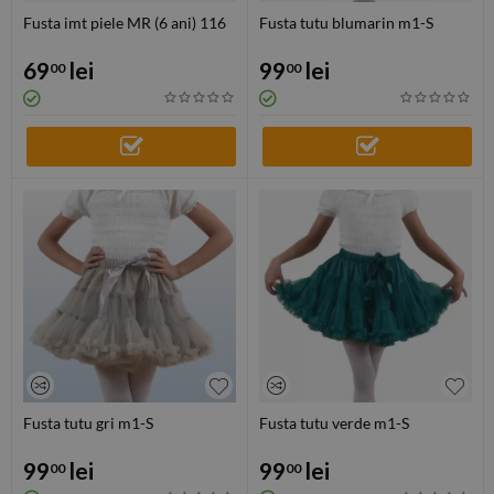
Fusta imt piele MR (6 ani) 116
Fusta tutu blumarin m1-S
69
lei
99
lei
00
00
Fusta tutu gri m1-S
Fusta tutu verde m1-S
99
lei
99
lei
00
00