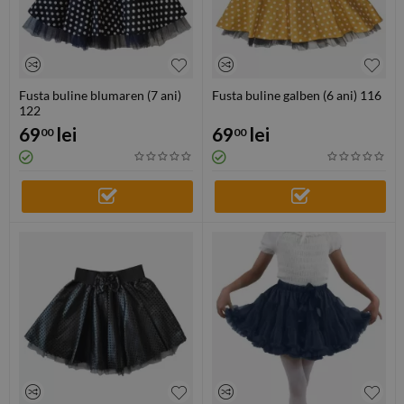
Fusta buline blumaren (7 ani)
Fusta buline galben (6 ani) 116
122
69
lei
69
lei
00
00