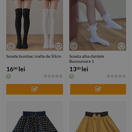
Sosete bumbac inalte de 50cm
Soseta alba dantele
Buonumare 1
16
lei
13
lei
00
00