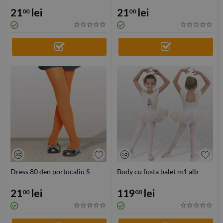
21
lei
21
lei
00
00
Dress 80 den portocaliu S
Body cu fusta balet m1 alb
21
lei
119
lei
00
00