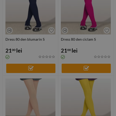
Dress 80 den blumarin S
Dress 80 den ciclam S
21
lei
21
lei
00
00