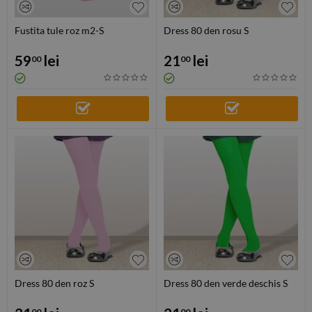
Fustita tule roz m2-S
Dress 80 den rosu S
59
lei
21
lei
00
00
Dress 80 den roz S
Dress 80 den verde deschis S
00
00