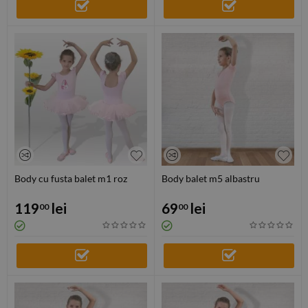
Body cu fusta balet m1 roz
Body balet m5 albastru
119
lei
69
lei
00
00