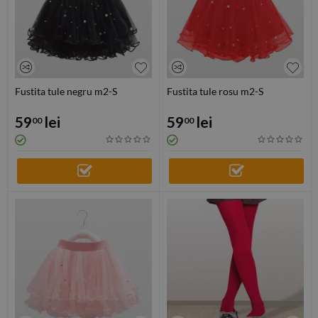
Fustita tule negru m2-S
Fustita tule rosu m2-S
59
lei
59
lei
00
00