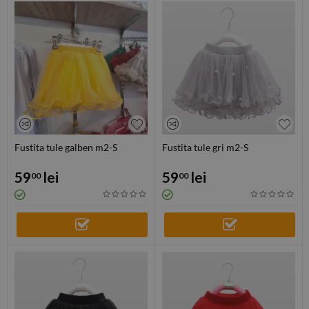
Fustita tule galben m2-S
Fustita tule gri m2-S
59
lei
59
lei
00
00