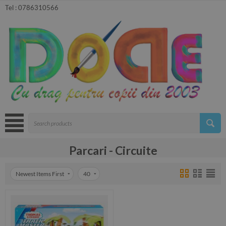
Tel :
0786310566
Parcari - Circuite
Newest Items First
40