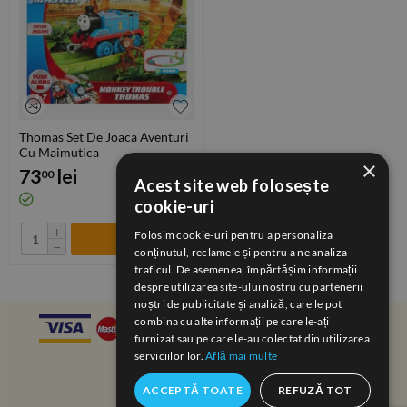
Thomas Set De Joaca Aventuri
Cu Maimutica
×
73
lei
00
Acest site web folosește
cookie-uri
+
Folosim cookie-uri pentru a personaliza
−
conținutul, reclamele și pentru a ne analiza
traficul. De asemenea, împărtășim informații
despre utilizarea site-ului nostru cu partenerii
noștri de publicitate și analiză, care le pot
combina cu alte informații pe care le-ați
furnizat sau pe care le-au colectat din utilizarea
serviciilor lor.
Află mai multe
ACCEPTĂ TOATE
REFUZĂ TOT