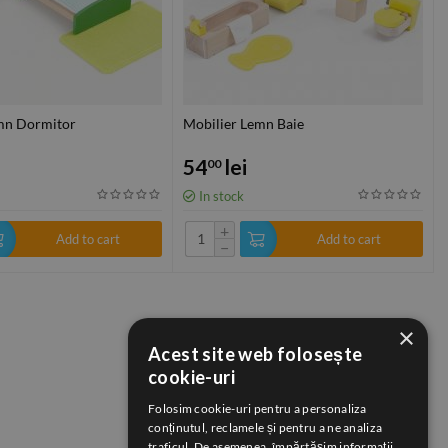
mn Dormitor
Mobilier Lemn Baie
54
lei
00
In stock
+
Add to cart
Add to cart
−
×
Acest site web folosește
cookie-uri
Folosim cookie-uri pentru a personaliza
conținutul, reclamele și pentru a ne analiza
traficul. De asemenea, împărtășim informații