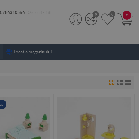
:
0786310566
Orele: 8 - 18h
0
0
0
Locatia magazinului
at