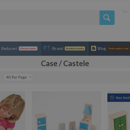
Tel 
Reduceri
Brand
Blog
Ofertele noastre
Brandurile noastre
Pentru adulti si copii
Case / Castele
40
Per Page
Stoc limit