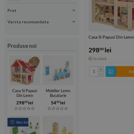
Pret
Varsta recomandata
Casa Si Papusi Din Lemn
Produse noi
298
lei
00
In stock
+
Add
−
Casa Si Papusi
Mobilier Lemn
Din Lemn
Bucatarie
298
lei
54
lei
00
00
Stoc limitat