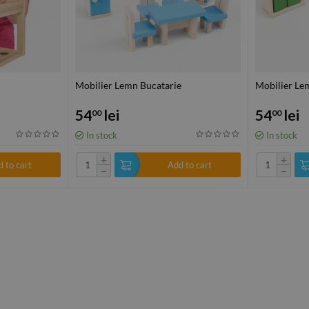
Mobilier Lemn Bucatarie
Mobilier Le
54
lei
54
lei
00
00
In stock
In stock
+
+
 to cart
Add to cart
−
−