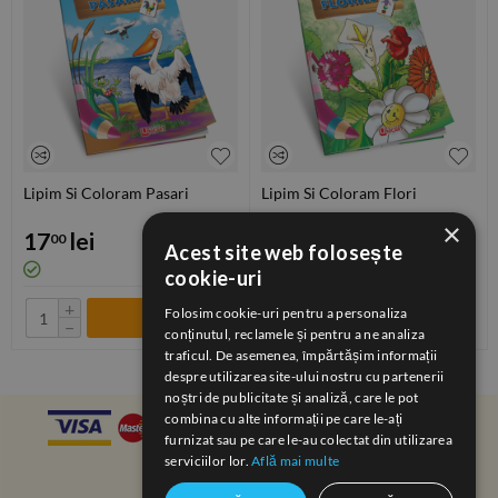
Lipim Si Coloram Pasari
Lipim Si Coloram Flori
×
17
lei
17
lei
00
00
Acest site web folosește
cookie-uri
+
+
Folosim cookie-uri pentru a personaliza
−
−
conținutul, reclamele și pentru a ne analiza
traficul. De asemenea, împărtășim informații
despre utilizarea site-ului nostru cu partenerii
noștri de publicitate și analiză, care le pot
combina cu alte informații pe care le-ați
furnizat sau pe care le-au colectat din utilizarea
serviciilor lor.
Află mai multe