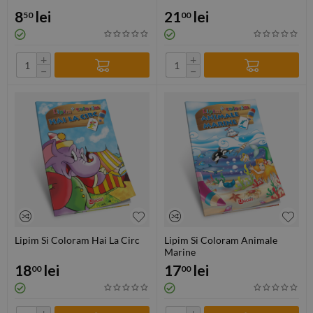
8
lei
21
lei
50
00
+
+
−
−
Lipim Si Coloram Hai La Circ
Lipim Si Coloram Animale
Marine
18
lei
17
lei
00
00
+
+