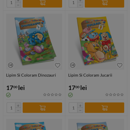
−
−
Lipim Si Coloram Dinozauri
Lipim Si Coloram Jucarii
17
lei
17
lei
00
00
+
+
−
−