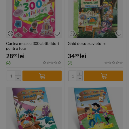
Cartea mea cu 300 abtibilduri
Ghid de supravietuire
pentru fete
28
lei
34
lei
00
00
+
+
−
−