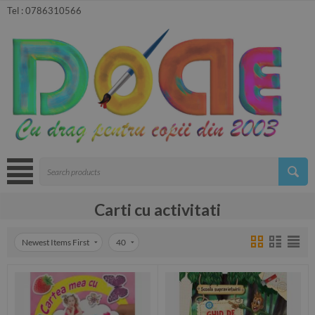
Tel :
0786310566
Carti cu activitati
Newest Items First
40