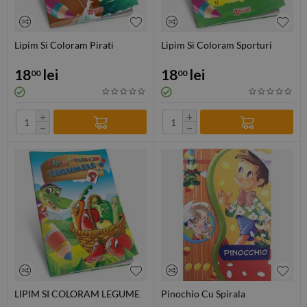
Lipim Si Coloram Pirati
Lipim Si Coloram Sporturi
18
lei
18
lei
00
00
+
+
−
−
LIPIM SI COLORAM LEGUME
Pinochio Cu Spirala