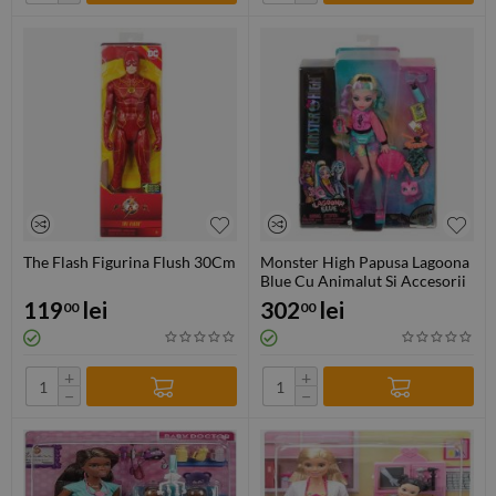
The Flash Figurina Flush 30Cm
Monster High Papusa Lagoona
Blue Cu Animalut Si Accesorii
119
lei
302
lei
00
00
+
+
−
−