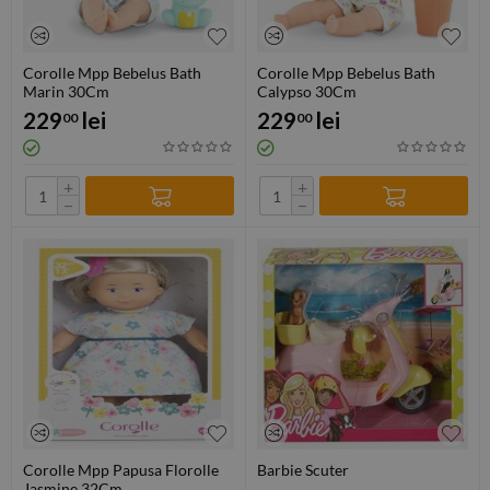
Corolle Mpp Bebelus Bath
Corolle Mpp Bebelus Bath
Marin 30Cm
Calypso 30Cm
229
lei
229
lei
00
00
+
+
−
−
Corolle Mpp Papusa Florolle
Barbie Scuter
Jasmine 32Cm