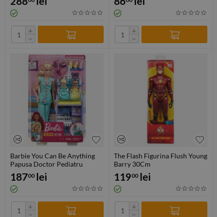
288
lei
86
lei
+
+
−
−
Barbie You Can Be Anything
The Flash Figurina Flush Young
Papusa Doctor Pediatru
Barry 30Cm
187
lei
119
lei
00
00
+
+
−
−