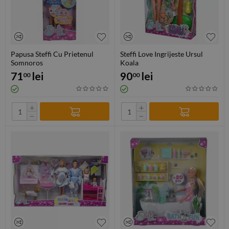
Papusa Steffi Cu Prietenul
Steffi Love Ingrijeste Ursul
Somnoros
Koala
71
lei
90
lei
00
00
+
+
−
−