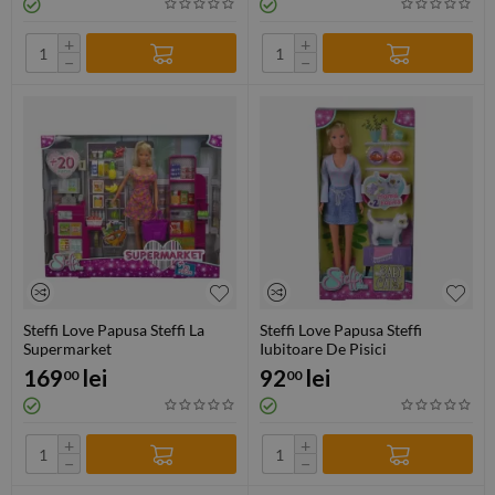
+
+
−
−
Steffi Love Papusa Steffi La
Steffi Love Papusa Steffi
Supermarket
Iubitoare De Pisici
169
lei
92
lei
00
00
+
+
−
−