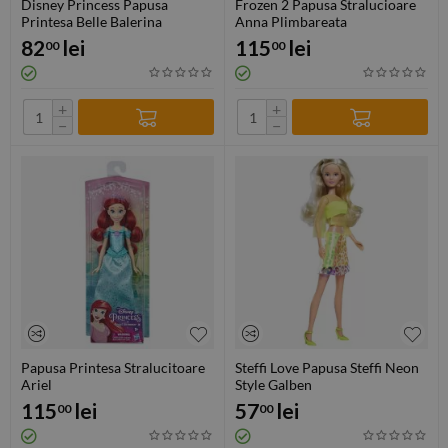
Disney Princess Papusa
Frozen 2 Papusa Stralucioare
Printesa Belle Balerina
Anna Plimbareata
82
lei
115
lei
00
00
+
+
−
−
Papusa Printesa Stralucitoare
Steffi Love Papusa Steffi Neon
Ariel
Style Galben
115
lei
57
lei
00
00