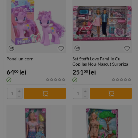
Ponei unicorn
Set Steffi Love Familie Cu
Copilas Nou-Nascut Surpriza
64
lei
251
lei
00
00
+
+
−
−