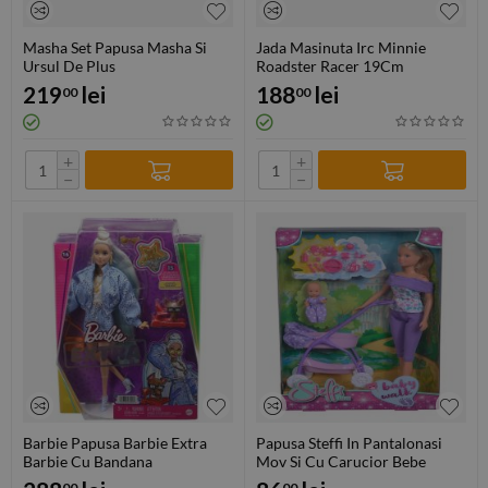
Masha Set Papusa Masha Si
Jada Masinuta Irc Minnie
Ursul De Plus
Roadster Racer 19Cm
219
lei
188
lei
00
00
+
+
−
−
Barbie Papusa Barbie Extra
Papusa Steffi In Pantalonasi
Barbie Cu Bandana
Mov Si Cu Carucior Bebe
00
00