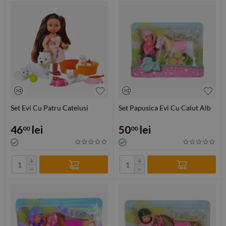
Set Evi Cu Patru Catelusi
Set Papusica Evi Cu Calut Alb
46
lei
50
lei
00
00
+
+
−
−