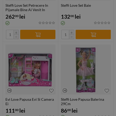
Steffi Love Set Petrecere In
Steffi Love Set Baie
Pijamale Bine Ai Venit In
Familie Cu Accesorii
262
lei
132
lei
00
00
+
+
−
−
Evi Love Papusa Evi Si Camera
Steffi Love Papusa Balerina
Ei
29Cm
111
lei
86
lei
00
00