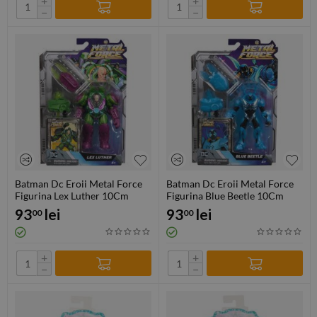
+
+
−
−
Batman Dc Eroii Metal Force
Batman Dc Eroii Metal Force
Figurina Lex Luther 10Cm
Figurina Blue Beetle 10Cm
93
lei
93
lei
00
00
+
+
−
−