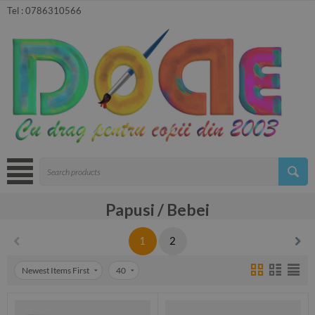
Tel :
0786310566
Papusi / Bebei
1
2
Newest Items First
40