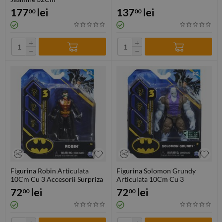
177
lei
137
lei
00
00
+
+
−
−
Figurina Robin Articulata
Figurina Solomon Grundy
10Cm Cu 3 Accesorii Surpriza
Articulata 10Cm Cu 3
Accesorii Surpriza
72
lei
72
lei
00
00