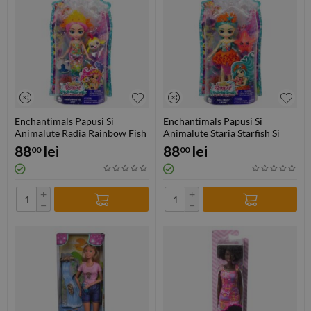
Enchantimals Papusi Si
Enchantimals Papusi Si
Animalute Radia Rainbow Fish
Animalute Staria Starfish Si
Si Flo
Beamy
88
lei
88
lei
00
00
+
+
−
−