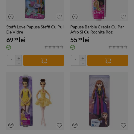
Steffi Love Papusa Steffi Cu Pui
Papusa Barbie Creola Cu Par
De Vidre
Afro Si Cu Rochita Roz
69
lei
55
lei
00
00
+
+
−
−