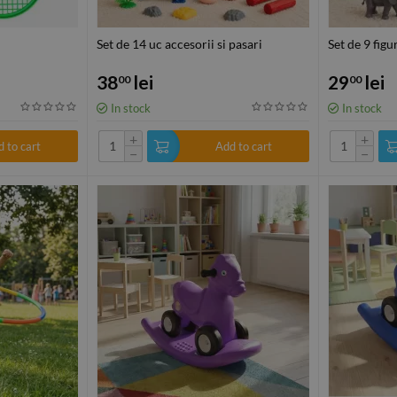
Set de 14 uc accesorii si pasari
Set de 9 figu
38
lei
29
lei
00
00
In stock
In stock
+
+
 to cart
Add to cart
−
−