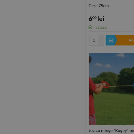
Cerc 75cm
6
lei
00
In stock
+
Add
−
Joc cu minge "Rugby" pe