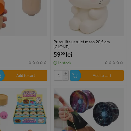
Pusculita ursulet maro 20,5 cm
[CLONE]
59
lei
00
In stock
+
Add to cart
Add to cart
−