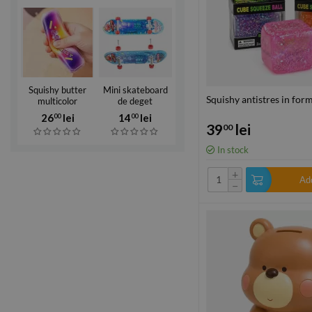
Squishy butter
Mini skateboard
Squishy antistres in fo
multicolor
de deget
26
lei
14
lei
00
00
39
lei
00
In stock
+
Add
−