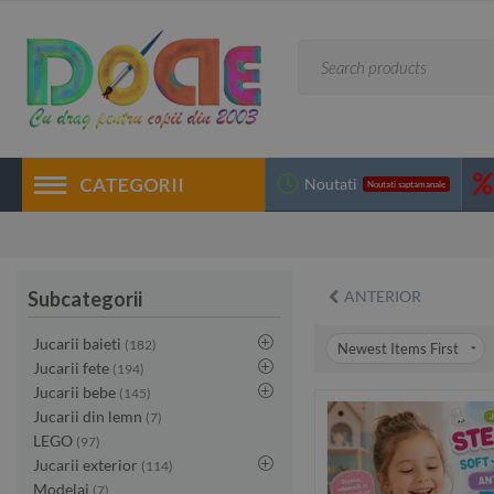
CATEGORII
Noutati
Noutati saptamanale
Subcategorii
ANTERIOR
Jucarii baieti
(182)
Newest Items First
Jucarii fete
(194)
Jucarii bebe
(145)
Jucarii din lemn
(7)
LEGO
(97)
Jucarii exterior
(114)
Modelaj
(7)