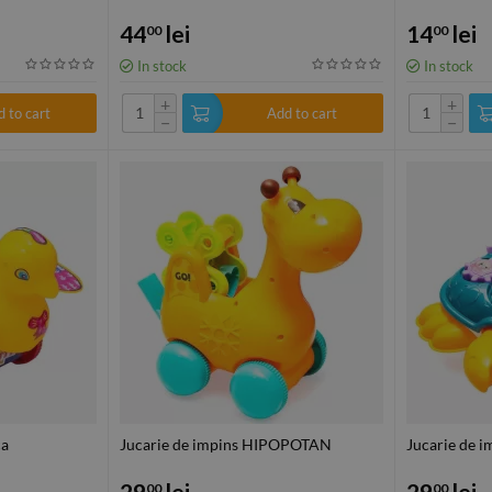
44
lei
14
lei
00
00
In stock
In stock
+
+
 to cart
Add to cart
−
−
ca
Jucarie de impins HIPOPOTAN
Jucarie de 
29
lei
29
lei
00
00