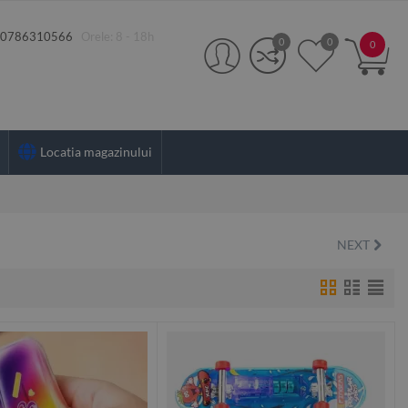
:
0786310566
Orele: 8 - 18h
0
0
0
Locatia magazinului
NEXT