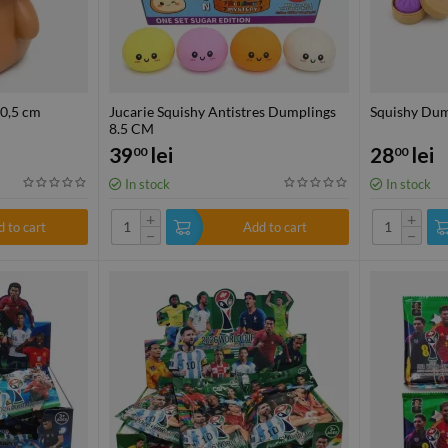
20,5 cm
Jucarie Squishy Antistres Dumplings
Squishy Dum
8.5 CM
39
lei
28
lei
00
00
In stock
In stock
+
+
 to cart
Add to cart
−
−