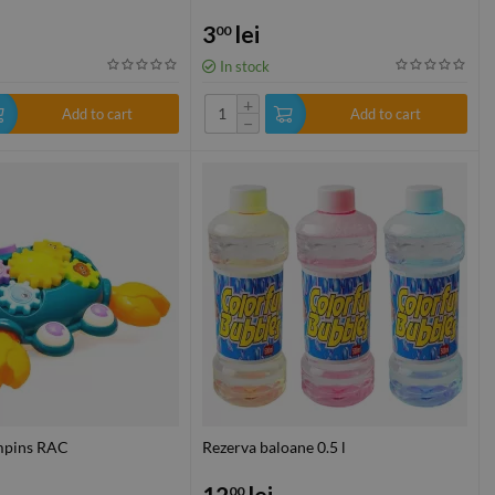
3
lei
00
In stock
+
Add to cart
Add to cart
−
impins RAC
Rezerva baloane 0.5 l
12
lei
00