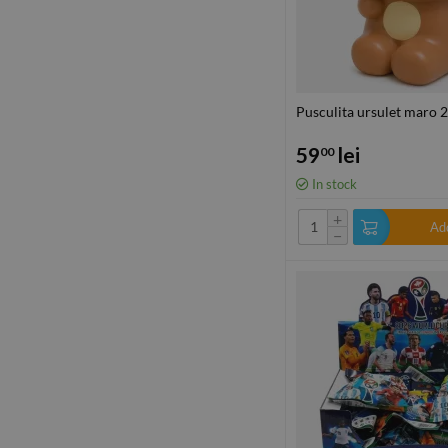
Pusculita ursulet maro 
59
lei
00
In stock
+
Add
−