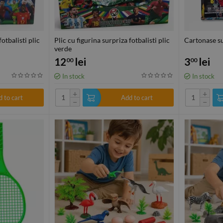
fotbalisti plic
Plic cu figurina surpriza fotbalisti plic
Cartonase su
verde
12
lei
3
lei
00
00
In stock
In stock
+
+
 to cart
Add to cart
−
−