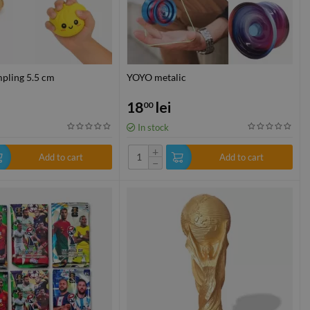
pling 5.5 cm
YOYO metalic
18
lei
00
In stock
+
Add to cart
Add to cart
−