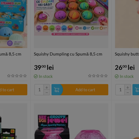
umă 8,5 cm
Squishy Dumpling cu Spumă 8,5 cm
Squishy butt
39
lei
26
lei
00
00
In stock
In stock
+
+
 to cart
Add to cart
−
−