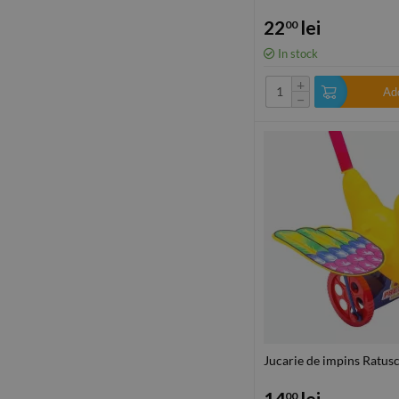
22
lei
00
In stock
+
Add
−
Jucarie de impins Ratus
14
lei
00