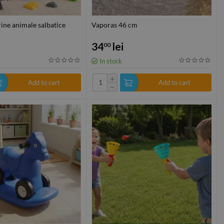
rine animale salbatice
Vaporas 46 cm
34
lei
00
In stock
+
Add to cart
Add to cart
−