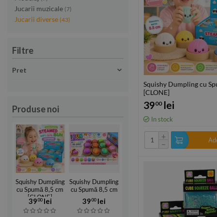
Jucarii muzicale
(7)
Jucarii diverse
(43)
Filtre
Pret
Squishy Dumpling cu Sp
[CLONE]
39
lei
00
Produse noi
In stock
+
Add
−
Squishy Dumpling
Squishy Dumpling
cu Spumă 8,5 cm
cu Spumă 8,5 cm
[CLONE]
39
lei
39
lei
00
00