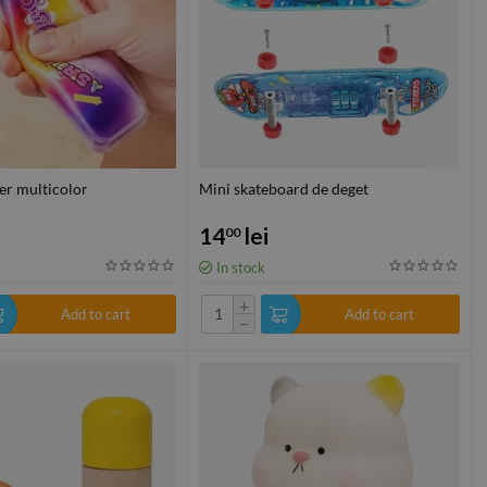
er multicolor
Mini skateboard de deget
14
lei
00
In stock
+
Add to cart
Add to cart
−