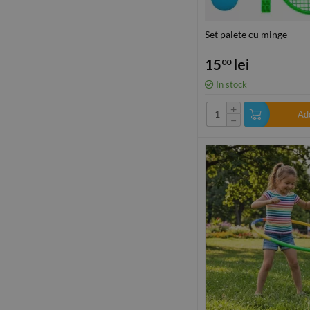
Set palete cu minge
15
lei
00
In stock
+
Add
−