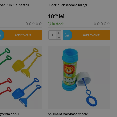
oar 2 in 1 albastru
Jucarie lansatoare mingi
18
lei
00
In stock
+
Add to cart
Add to cart
−
 grebla copii
Spumant balonase vesele