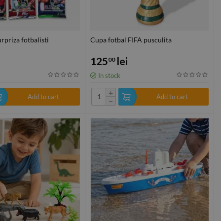
rpriza fotbalisti
Cupa fotbal FIFA pusculita
125
lei
00
In stock
+
Add to cart
Add to cart
−