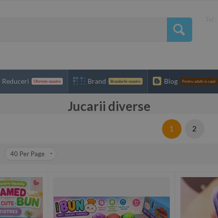
Tel 
Reduceri
Brand
Blog
Ofertele noastre
Brandurile noastre
Pentru adulti si copii
Jucarii diverse
1
2
40
Per Page