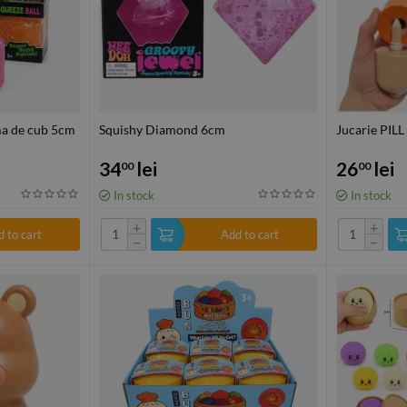
rma de cub 5cm
Squishy Diamond 6cm
Jucarie PILL
34
lei
26
lei
00
00
In stock
In stock
+
+
 to cart
Add to cart
−
−