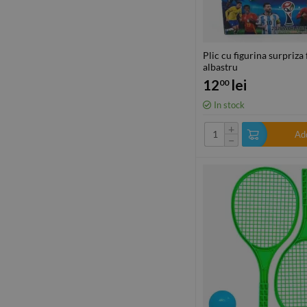
Plic cu figurina surpriza 
albastru
12
lei
00
In stock
+
Add
−