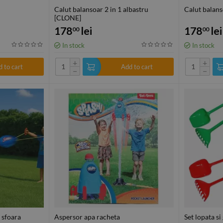
Calut balansoar 2 in 1 albastru
Calut balans
[CLONE]
178
lei
178
lei
00
00
In stock
In stock
+
+
 to cart
Add to cart
−
−
 sfoara
Aspersor apa racheta
Set lopata si