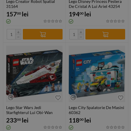
Lego Creator Robot Spatial
Lego Disney Princess Pestera
31164
De Cristal A Lui Ariel 43254
157
lei
194
lei
00
00
+
+
−
−
Lego Star Wars Jedi
Lego City Spalatorie De Masini
Starfighterul Lui Obi-Wan
60362
Kenobi 75333
233
lei
118
lei
00
00