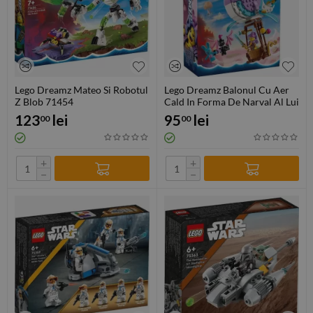
Lego Dreamz Mateo Si Robotul
Lego Dreamz Balonul Cu Aer
Z Blob 71454
Cald In Forma De Narval Al Lui
Izzie 71472
123
lei
95
lei
00
00
+
+
−
−