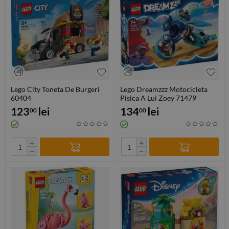
Lego City Toneta De Burgeri
Lego Dreamzzz Motocicleta
60404
Pisica A Lui Zoey 71479
123
lei
134
lei
00
00
+
+
−
−