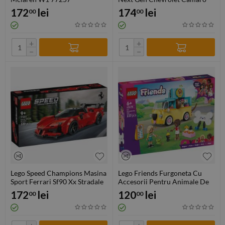
Zl1 76935
172
lei
174
lei
00
00
+
+
−
−
Lego Speed Champions Masina
Lego Friends Furgoneta Cu
Sport Ferrari Sf90 Xx Stradale
Accesorii Pentru Animale De
77254
Companie 42678
172
lei
120
lei
00
00