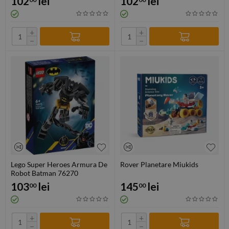
102
lei
102
lei
+
+
−
−
Lego Super Heroes Armura De
Rover Planetare Miukids
Robot Batman 76270
103
lei
145
lei
00
00
+
+
−
−