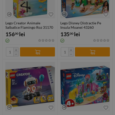
Lego Creator Animale
Lego Disney Distractie Pe
Salbatice Flamingo Roz 31170
Insula Moanei 43260
156
lei
135
lei
00
00
+
+
−
−