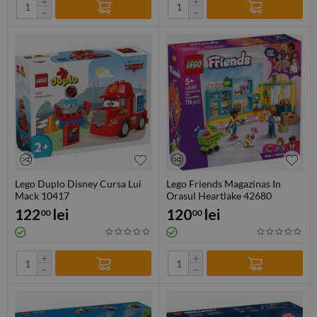
+
+
−
−
Lego Duplo Disney Cursa Lui
Lego Friends Magazinas In
Mack 10417
Orasul Heartlake 42680
122
lei
120
lei
00
00
+
+
−
−