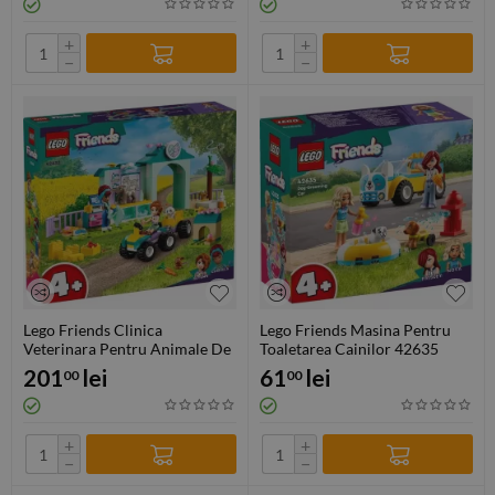
+
+
−
−
Lego Friends Clinica
Lego Friends Masina Pentru
Veterinara Pentru Animale De
Toaletarea Cainilor 42635
Ferma 42632
201
lei
61
lei
00
00
+
+
−
−