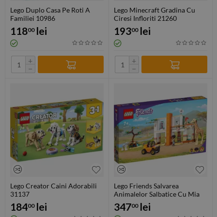
Lego Duplo Casa Pe Roti A
Lego Minecraft Gradina Cu
Familiei 10986
Ciresi Infloriti 21260
118
lei
193
lei
00
00
+
+
−
−
Lego Creator Caini Adorabili
Lego Friends Salvarea
31137
Animalelor Salbatice Cu Mia
41717
184
lei
347
lei
00
00