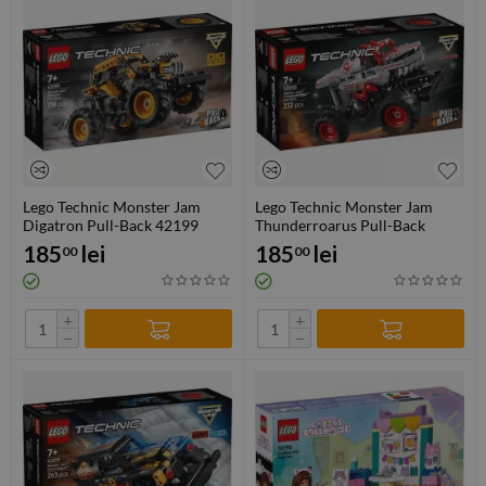
Lego Technic Monster Jam
Lego Technic Monster Jam
Digatron Pull-Back 42199
Thunderroarus Pull-Back
42200
185
lei
185
lei
00
00
+
+
−
−