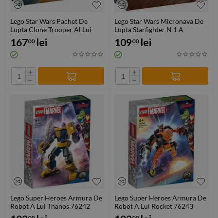
Lego Star Wars Pachet De
Lego Star Wars Micronava De
Lupta Clone Trooper Al Lui
Lupta Starfighter N 1 A
Ahsoka Din Compania 332
Mandalorianului 75363
167
lei
109
lei
00
00
75359
+
+
−
−
Lego Super Heroes Armura De
Lego Super Heroes Armura De
Robot A Lui Thanos 76242
Robot A Lui Rocket 76243
00
00