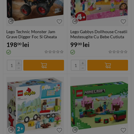
Lego Technic Monster Jam
Lego Gabbys Dollhouse Creatii
Grave Digger Foc Si Gheata
Mestesugite Cu Bebe Cutiuta
42219
10795
198
lei
99
lei
00
00
+
+
−
−