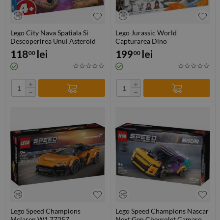
Lego City Nava Spatiala Si
Lego Jurassic World
Descoperirea Unui Asteroid
Capturarea Dino
60429
Velociraptorilor Blue Si Beta
118
lei
199
lei
00
00
76946
+
+
−
−
Lego Speed Champions
Lego Speed Champions Nascar
Mclaren W1 77257
Next Gen Chevrolet Camaro