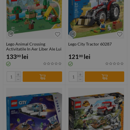
Lego Animal Crossing
Lego City Tractor 60287
Activitatile In Aer Liber Ale Lui
Bunnie 77047
133
lei
121
lei
00
00
+
+
−
−