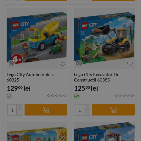
Lego City Autobetoniera
Lego City Excavator De
60325
Constructii 60385
129
lei
125
lei
00
00
+
+
−
−