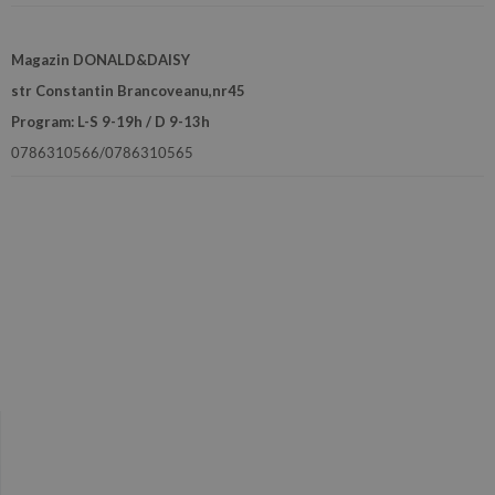
Magazin DONALD&DAISY
str Constantin Brancoveanu,nr45
Program: L-S 9-19h / D 9-13h
0786310566/0786310565