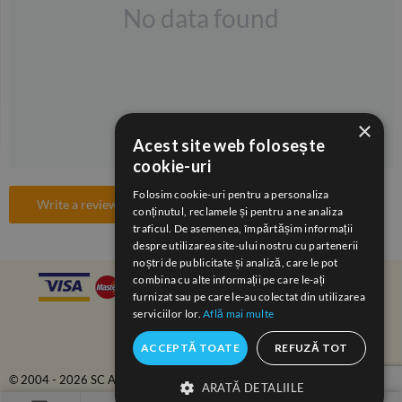
No data found
×
Acest site web folosește
cookie-uri
Folosim cookie-uri pentru a personaliza
Write a review
conținutul, reclamele și pentru a ne analiza
traficul. De asemenea, împărtășim informații
despre utilizarea site-ului nostru cu partenerii
noștri de publicitate și analiză, care le pot
combina cu alte informații pe care le-ați
furnizat sau pe care le-au colectat din utilizarea
serviciilor lor.
Află mai multe
ACCEPTĂ TOATE
REFUZĂ TOT
© 2004 - 2026 SC ANAIDA COM-SERV SRL.
ARATĂ DETALIILE