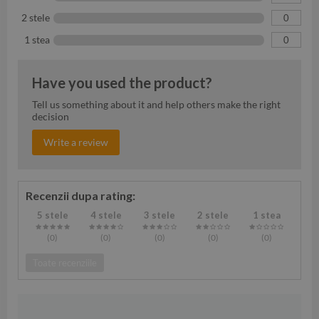
2 stele
0
1 stea
0
Have you used the product?
Tell us something about it and help others make the right
decision
Write a review
Recenzii dupa rating:
5 stele
4 stele
3 stele
2 stele
1 stea
(0
)
(0
)
(0
)
(0
)
(0
)
Toate recenziile