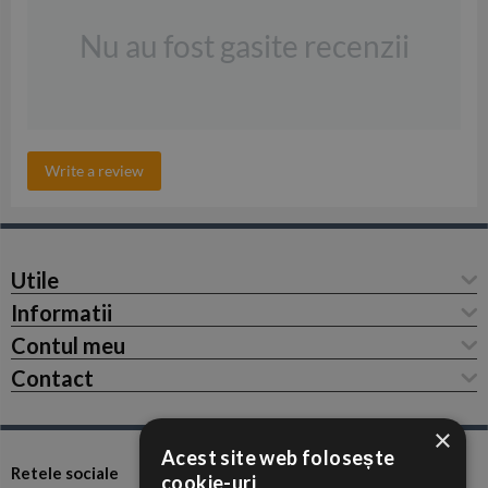
Nu au fost gasite recenzii
Write a review
Utile
Informatii
Contul meu
Contact
×
Acest site web folosește
Retele sociale
cookie-uri