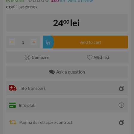
In stock
(0
)
Write a review
0.00
CODE:
891201289
24
lei
00
−
+
Add to cart
Compare
Wishlist
Ask a question
Info transport
Info plati
Pagina de retragere contract