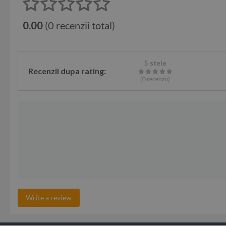
0.00
(0 recenzii total)
5 stele
Recenzii dupa rating:
(0
recenzii
)
Write a review