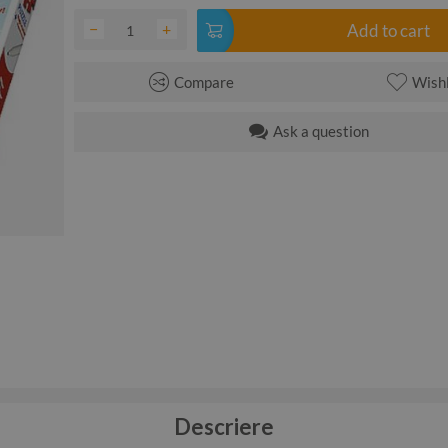
−
+
Add to cart
Compare
Wishl
Ask a question
Descriere