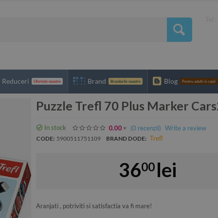
Tel 
Reduceri
Brand
Blog
Ofertele noastre
Brandurile noastre
Pentru adulti si copii
Puzzle Trefl 70 Plus Marker Cars
In stock
(0
recenzii
)
Write a review
0.00
Trefl
CODE:
5900511751109
BRAND DODE:
36
lei
00
Aranjati , potriviti si satisfactia va fi mare!