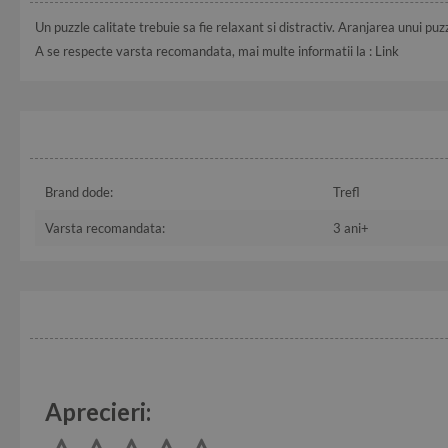
Un puzzle calitate trebuie sa fie relaxant si distractiv. Aranjarea unui puz
A se respecte varsta recomandata, mai multe informatii la :
Link
Brand dode:
Trefl
Varsta recomandata:
3 ani+
Aprecieri: