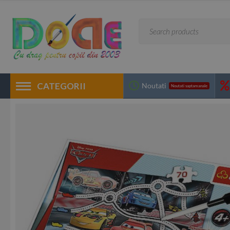
CATEGORII
Noutati
Noutati saptamanale