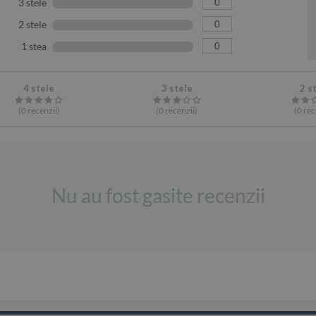
0
3 stele
0
2 stele
0
1 stea
4 stele
3 stele
2 s
(0
recenzii
)
(0
recenzii
)
(0
rec
Nu au fost gasite recenzii