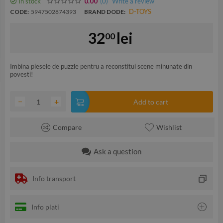
In stock
(0
)
Write a review
0.00
D-TOYS
CODE:
5947502874393
BRAND DODE:
32
lei
00
Imbina piesele de puzzle pentru a reconstitui scene minunate din
povesti!
−
+
Add to cart
Compare
Wishlist
Ask a question
Info transport
Info plati