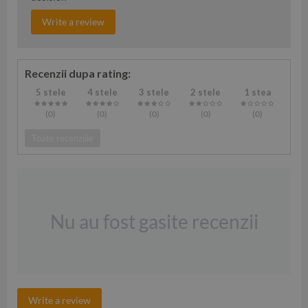
Write a review
Recenzii dupa rating:
5 stele
4 stele
3 stele
2 stele
1 stea
(0
)
(0
)
(0
)
(0
)
(0
)
Toate recenziile
Nu au fost gasite recenzii
Write a review