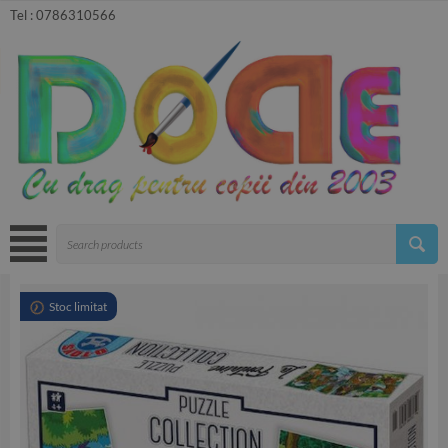
Tel :
0786310566
Stoc limitat