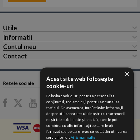
Utile
Informatii
Contul meu
Contact
×
Acest site web folosește
Retele sociale
cookie-uri
Folosim cookie-uri pentru a personaliza
conținutul, reclamele și pentru a ne analiza
traficul. De asemenea, împărtășim informații
despre utilizarea site-ului nostru cu partenerii
noștri de publicitate și analiză, care le pot
combina cu alte informații pe care le-ați
furnizat sau pe care le-au colectat din utilizarea
serviciilor lor.
Află mai multe