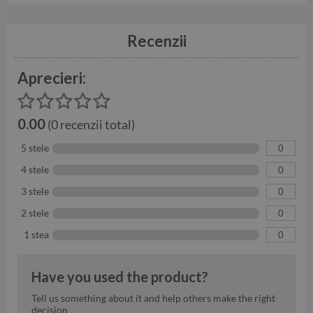
Recenzii
Aprecieri:
0.00
(0 recenzii total)
5 stele
0
4 stele
0
3 stele
0
2 stele
0
1 stea
0
Have you used the product?
Tell us something about it and help others make the right
decision