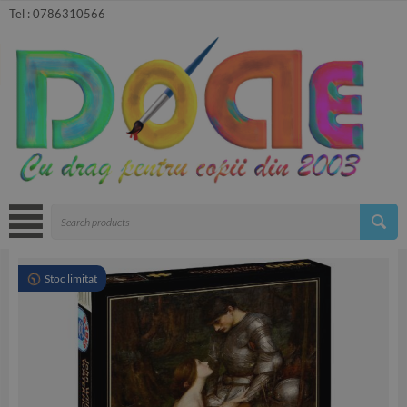
Tel :
0786310566
Stoc limitat