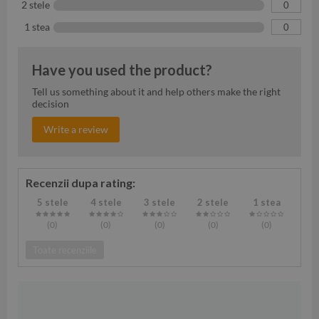
2 stele
0
1 stea
0
Have you used the product?
Tell us something about it and help others make the right
decision
Write a review
Recenzii dupa rating:
5 stele
4 stele
3 stele
2 stele
1 stea
(0
)
(0
)
(0
)
(0
)
(0
)
Toate recenziile