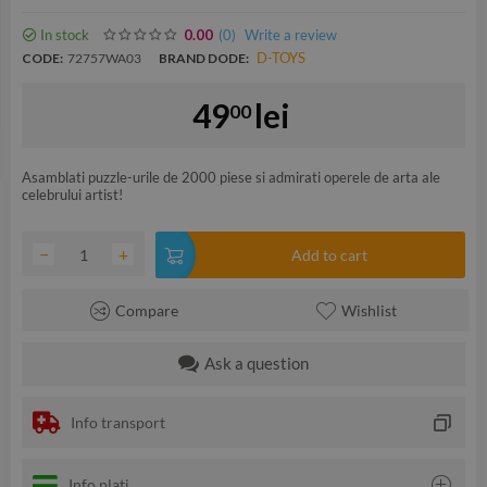
In stock
(0
)
Write a review
0.00
D-TOYS
CODE:
72757WA03
BRAND DODE:
49
lei
00
Asamblati puzzle-urile de 2000 piese si admirati operele de arta ale
celebrului artist!
−
+
Add to cart
Compare
Wishlist
Ask a question
Info transport
Info plati