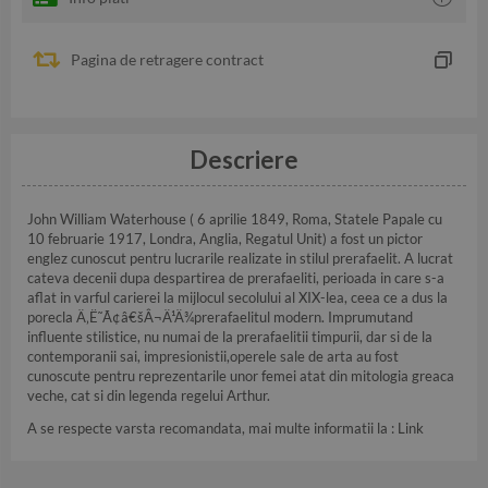
Pagina de retragere contract
Descriere
John William Waterhouse ( 6 aprilie 1849, Roma, Statele Papale cu
10 februarie 1917, Londra, Anglia, Regatul Unit) a fost un pictor
englez cunoscut pentru lucrarile realizate in stilul prerafaelit. A lucrat
cateva decenii dupa despartirea de prerafaeliti, perioada in care s-a
aflat in varful carierei la mijlocul secolului al XIX-lea, ceea ce a dus la
porecla Ä‚Ë˜Ã¢â€šÂ¬Ä¹Ä¾prerafaelitul modern. Imprumutand
influente stilistice, nu numai de la prerafaelitii timpurii, dar si de la
contemporanii sai, impresionistii,operele sale de arta au fost
cunoscute pentru reprezentarile unor femei atat din mitologia greaca
veche, cat si din legenda regelui Arthur.
A se respecte varsta recomandata, mai multe informatii la :
Link