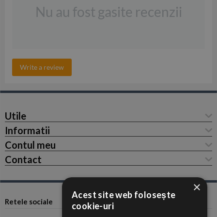
Nu au fost gasite recenzii
Write a review
Utile
Informatii
Contul meu
Contact
×
Acest site web folosește
Retele sociale
cookie-uri