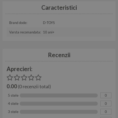
Caracteristici
Brand dode:
D-TOYS
Varsta recomandata:
10 ani+
Recenzii
Aprecieri:
0.00
(0 recenzii total)
5 stele
0
4 stele
0
3 stele
0