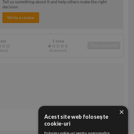
Tell us something about it and help others make the right
decision
Write a review
tele
1 stea
Toate recenziile
enzii
)
(0
recenzii
)
×
Acest site web folosește
cookie-uri
Folosim cookie-uri pentru a personaliza