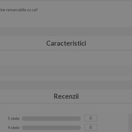
ine remarcabila cu cai!
Caracteristici
Recenzii
0
5 stele
0
4 stele