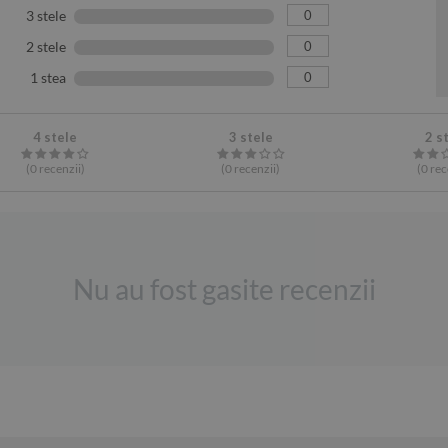
0
3 stele
0
2 stele
0
1 stea
4 stele
3 stele
2 s
(0
recenzii
)
(0
recenzii
)
(0
rec
Nu au fost gasite recenzii