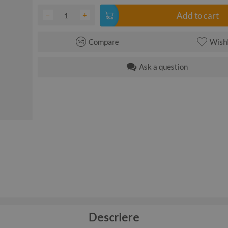
−
+
Add to cart
Compare
Wishl
Ask a question
Descriere