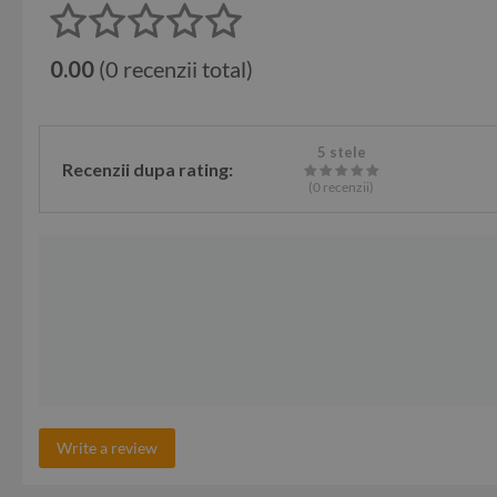
0.00
(0 recenzii total)
5 stele
Recenzii dupa rating:
(0
recenzii
)
Write a review