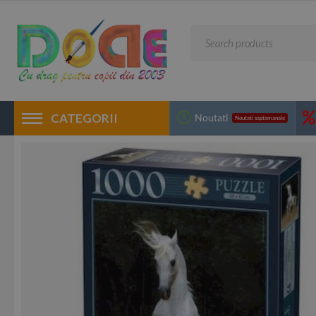
CATEGORII
Noutati
Noutati saptamanale