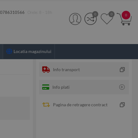
:
0786310566
Orele: 8 - 18h
0
0
0
Locatia magazinului
Info transport
Info plati
Pagina de retragere contract