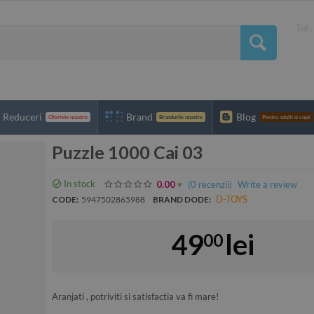
Tel 
Reduceri
Brand
Blog
Ofertele noastre
Brandurile noastre
Pentru adulti si copii
Puzzle 1000 Cai 03
In stock
(0
recenzii
)
Write a review
0.00
D-TOYS
CODE:
5947502865988
BRAND DODE:
49
lei
00
Aranjati , potriviti si satisfactia va fi mare!