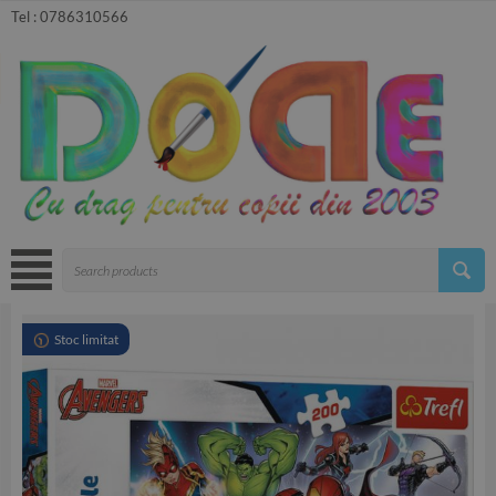
Tel :
0786310566
Stoc limitat