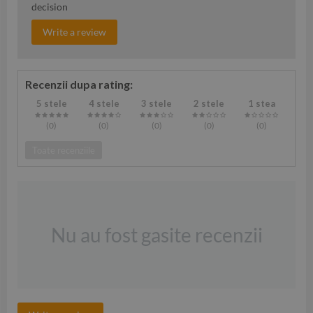
decision
Write a review
Recenzii dupa rating:
5 stele
4 stele
3 stele
2 stele
1 stea
(0
)
(0
)
(0
)
(0
)
(0
)
Toate recenziile
Nu au fost gasite recenzii