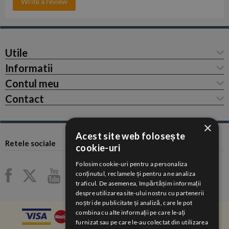
Write a review
Utile
Informatii
Contul meu
Contact
×
Acest site web folosește
Retele sociale
cookie-uri
Folosim cookie-uri pentru a personaliza
conținutul, reclamele și pentru a ne analiza
traficul. De asemenea, împărtășim informații
despre utilizarea site-ului nostru cu partenerii
noștri de publicitate și analiză, care le pot
combina cu alte informații pe care le-ați
furnizat sau pe care le-au colectat din utilizarea