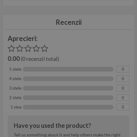
Recenzii
Aprecieri:
0.00
(0 recenzii total)
5 stele
0
4 stele
0
3 stele
0
2 stele
0
1 stea
0
Have you used the product?
Tell us something about it and help others make the right