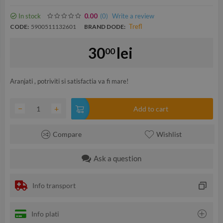
In stock
(0
)
Write a review
0.00
Trefl
CODE:
5900511132601
BRAND DODE:
30
lei
00
Aranjati , potriviti si satisfactia va fi mare!
−
+
Add to cart
Compare
Wishlist
Ask a question
Info transport
Info plati