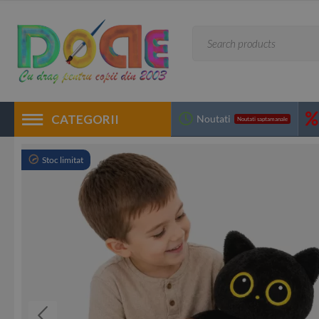
CATEGORII
Noutati
Noutati saptamanale
Stoc limitat