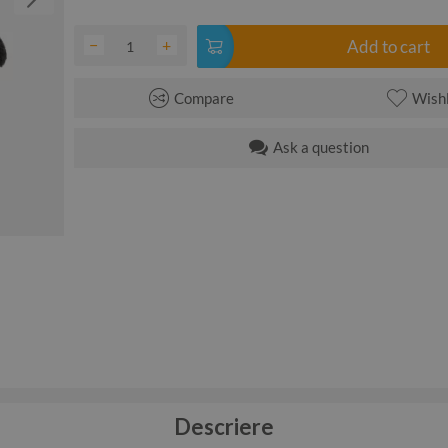
−
+
Add to cart
Compare
Wishl
Ask a question
Descriere