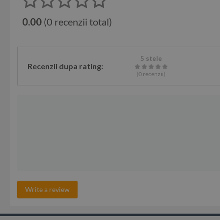
0.00
(0 recenzii total)
5 stele
Recenzii dupa rating:
(0
recenzii
)
Write a review