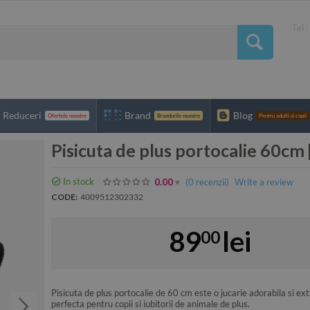
Tel 
Reduceri
Brand
Blog
Ofertele noastre
Brandurile noastre
Pentru adulti si copii
Pisicuta de plus portocalie 60c
In stock
(0
recenzii
)
Write a review
0.00
CODE:
4009512302332
89
lei
00
Pisicuta de plus portocalie de 60 cm este o jucarie adorabila si e
perfecta pentru copii si iubitorii de animale de plus.