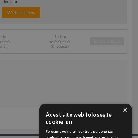
decision
Write a review
tele
1 stea
Toate recenziile
enzii
)
(0
recenzii
)
×
Acest site web folosește
cookie-uri
Folosim cookie-uri pentru a personaliza
conținutul, reclamele și pentru a ne analiza