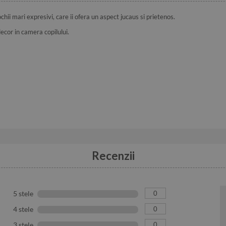
hii mari expresivi, care ii ofera un aspect jucaus si prietenos.
ecor in camera copilului.
Recenzii
0
5 stele
0
4 stele
0
3 stele