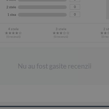
0
2 stele
0
1 stea
4 stele
3 stele
2 s
(0
recenzii
)
(0
recenzii
)
(0
rec
Nu au fost gasite recenzii