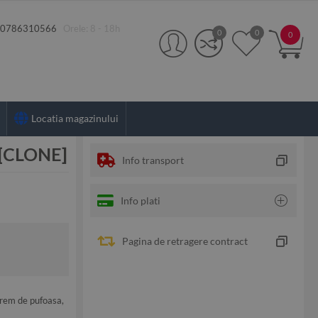
:
0786310566
Orele: 8 - 18h
0
0
0
Locatia magazinului
m [CLONE]
Info transport
Info plati
Pagina de retragere contract
xtrem de pufoasa,