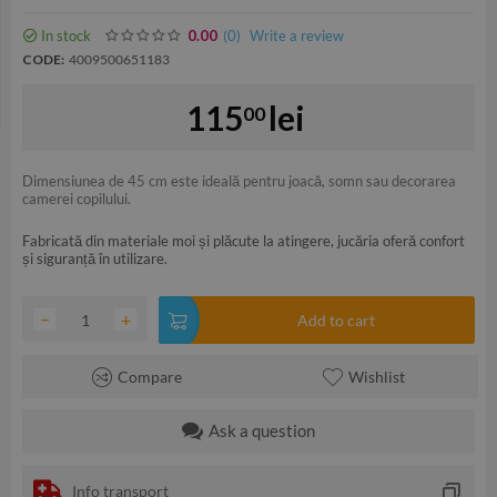
In stock
(0
)
Write a review
0.00
CODE:
4009500651183
115
lei
00
Dimensiunea de 45 cm este ideală pentru joacă, somn sau decorarea
camerei copilului.
Fabricată din materiale moi și plăcute la atingere, jucăria oferă confort
și siguranță în utilizare.
−
+
Add to cart
Compare
Wishlist
Ask a question
Info transport