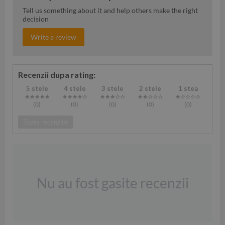
Tell us something about it and help others make the right
decision
Write a review
Recenzii dupa rating:
5 stele
4 stele
3 stele
2 stele
1 stea
(0
)
(0
)
(0
)
(0
)
(0
)
Toate recenziile
Nu au fost gasite recenzii