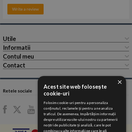
Write a review
Utile
Informatii
Contul meu
Contact
×
Acest site web folosește
Retele sociale
cookie-uri
Folosim cookie-uri pentru a personaliza
conținutul, reclamele și pentru a ne analiza
traficul. De asemenea, împărtășim informații
despre utilizarea site-ului nostru cu partenerii
noștri de publicitate și analiză, care le pot
combina cu alte informații pe care le-ați