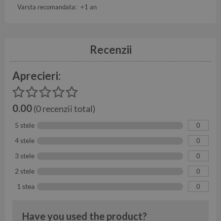
Varsta recomandata:
+1 an
Recenzii
Aprecieri:
0.00
(0 recenzii total)
5 stele
0
4 stele
0
3 stele
0
2 stele
0
1 stea
0
Have you used the product?