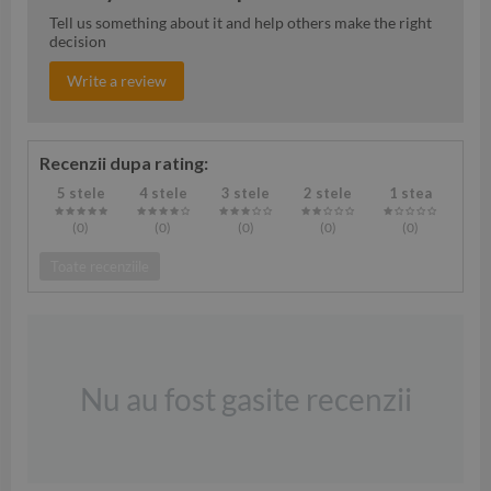
Tell us something about it and help others make the right
decision
Write a review
Recenzii dupa rating:
5 stele
4 stele
3 stele
2 stele
1 stea
(0
)
(0
)
(0
)
(0
)
(0
)
Toate recenziile
Nu au fost gasite recenzii