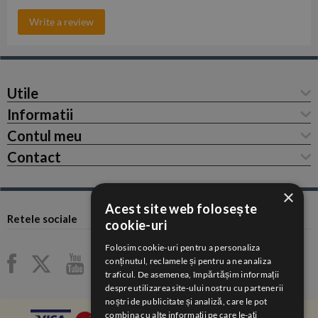
Write a review
Utile
Informatii
Contul meu
Contact
×
Acest site web folosește
Retele sociale
cookie-uri
Folosim cookie-uri pentru a personaliza
conținutul, reclamele și pentru a ne analiza
traficul. De asemenea, împărtășim informații
despre utilizarea site-ului nostru cu partenerii
noștri de publicitate și analiză, care le pot
combina cu alte informații pe care le-ați