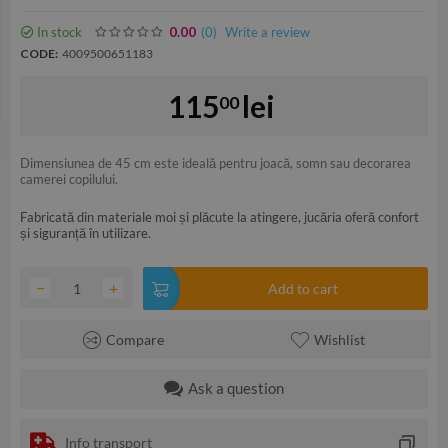
In stock
(0
)
Write a review
0.00
CODE:
4009500651183
115
lei
00
Dimensiunea de 45 cm este ideală pentru joacă, somn sau decorarea
camerei copilului.
Fabricată din materiale moi și plăcute la atingere, jucăria oferă confort
și siguranță în utilizare.
−
+
Add to cart
Compare
Wishlist
Ask a question
Info transport