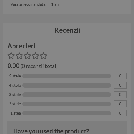
Varsta recomandata:
+1 an
Recenzii
Aprecieri:
0.00
(0 recenzii total)
5 stele
0
4 stele
0
3 stele
0
2 stele
0
1 stea
0
Have you used the product?