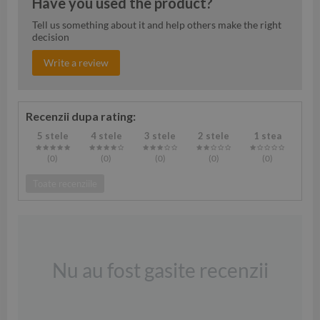
Have you used the product?
Tell us something about it and help others make the right
decision
Write a review
Recenzii dupa rating:
5 stele
4 stele
3 stele
2 stele
1 stea
(0
)
(0
)
(0
)
(0
)
(0
)
Toate recenziile
Nu au fost gasite recenzii