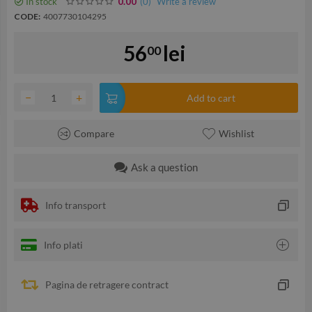
In stock
(0
)
Write a review
0.00
CODE:
4007730104295
56
lei
00
−
+
Add to cart
Compare
Wishlist
Ask a question
Info transport
Info plati
Pagina de retragere contract