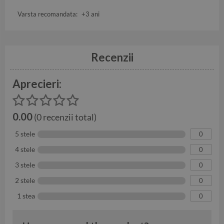
Varsta recomandata:
+3 ani
Recenzii
Aprecieri:
0.00
(0 recenzii total)
5 stele
0
4 stele
0
3 stele
0
2 stele
0
1 stea
0