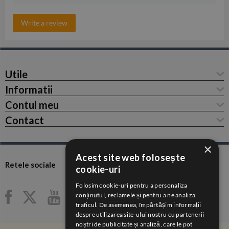
Write a review
Utile
Informatii
Contul meu
Contact
×
Acest site web folosește
Retele sociale
cookie-uri
Folosim cookie-uri pentru a personaliza
conținutul, reclamele și pentru a ne analiza
traficul. De asemenea, împărtășim informații
despre utilizarea site-ului nostru cu partenerii
noștri de publicitate și analiză, care le pot