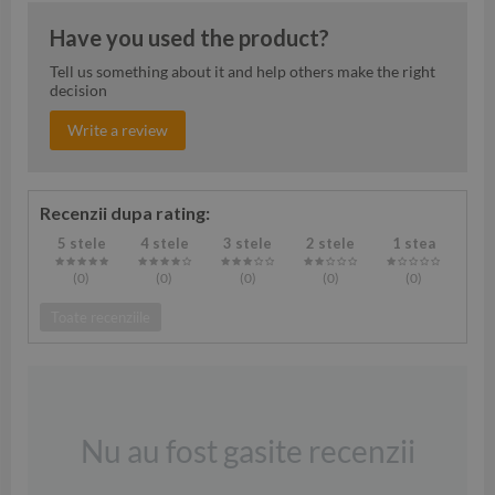
Have you used the product?
Tell us something about it and help others make the right
decision
Write a review
Recenzii dupa rating:
5 stele
4 stele
3 stele
2 stele
1 stea
(0
)
(0
)
(0
)
(0
)
(0
)
Toate recenziile
Nu au fost gasite recenzii