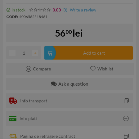
In stock
(0
)
Write a review
0.00
CODE:
4006562518461
56
lei
00
−
+
Add to cart
Compare
Wishlist
Ask a question
Info transport
Info plati
Pagina de retragere contract