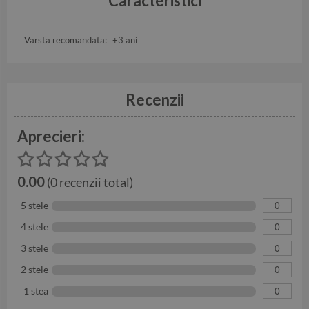
Caracteristici
Varsta recomandata:
+3 ani
Recenzii
Aprecieri:
0.00
(0 recenzii total)
5 stele
0
4 stele
0
3 stele
0
2 stele
0
1 stea
0