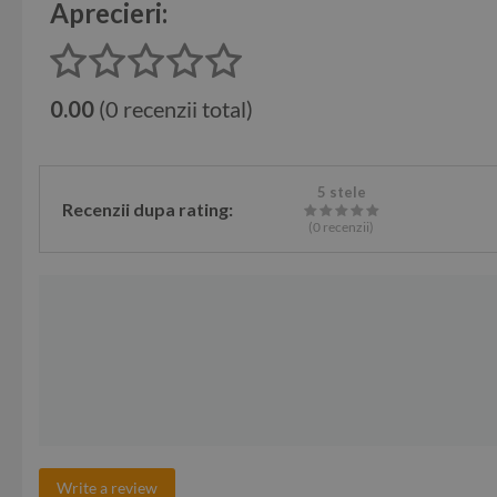
Aprecieri:
0.00
(0 recenzii total)
5 stele
Recenzii dupa rating:
(0
recenzii
)
Write a review