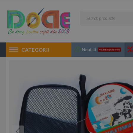
CATEGORII
Noutati
Noutati saptamanale