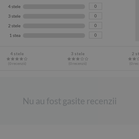
0
4 stele
0
3 stele
0
2 stele
0
1 stea
4 stele
3 stele
2 s
(0
recenzii
)
(0
recenzii
)
(0
rec
Nu au fost gasite recenzii