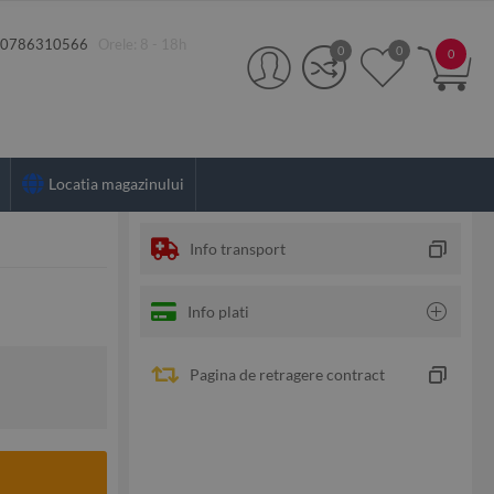
:
0786310566
Orele: 8 - 18h
0
0
0
Locatia magazinului
Info transport
Info plati
Pagina de retragere contract