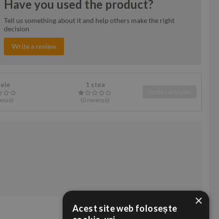
Have you used the product?
Tell us something about it and help others make the right
decision
Write a review
tele
1 stea
Toate recenziile
enzii
)
(0
recenzii
)
×
Acest site web folosește