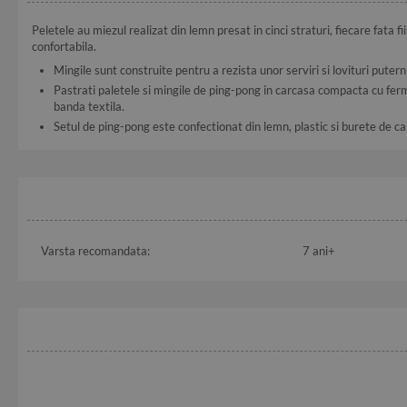
Peletele au miezul realizat din lemn presat in cinci straturi, fiecare fata
confortabila.
Mingile sunt construite pentru a rezista unor serviri si lovituri putern
Pastrati paletele si mingile de ping-pong in carcasa compacta cu fer
banda textila.
Setul de ping-pong este confectionat din lemn, plastic si burete de cal
Varsta recomandata:
7 ani+