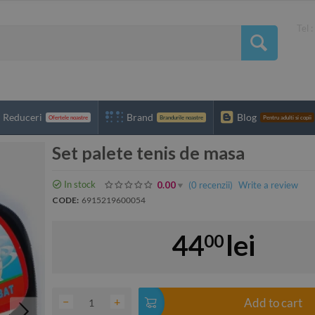
Tel 
Reduceri
Brand
Blog
Ofertele noastre
Brandurile noastre
Pentru adulti si copii
Set palete tenis de masa
In stock
(0
recenzii
)
Write a review
0.00
CODE:
6915219600054
44
lei
00
−
+
Add to cart