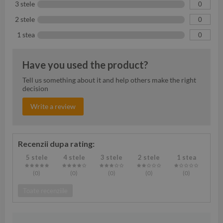
3 stele
0
2 stele
0
1 stea
0
Have you used the product?
Tell us something about it and help others make the right
decision
Write a review
Recenzii dupa rating:
5 stele
4 stele
3 stele
2 stele
1 stea
(0
)
(0
)
(0
)
(0
)
(0
)
Toate recenziile