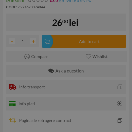
In stock
(0
)
Write a review
0.00
CODE:
6971620074044
26
lei
00
−
+
Add to cart
Compare
Wishlist
Ask a question
Info transport
Info plati
Pagina de retragere contract