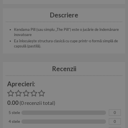
Descriere
Kendama Pill (sau simplu „The Pill”) este o jucărie de îndemânare
inovatoare
Ea înlocuiește structura clasică cu cupe printr-o formă simplă de
capsulă (pastilă).
Recenzii
Aprecieri:
0.00
(0 recenzii total)
5 stele
0
4 stele
0