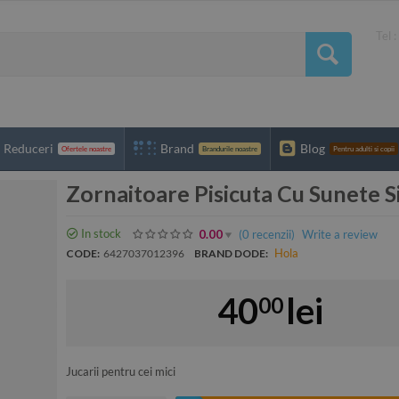
Tel 
Reduceri
Brand
Blog
Ofertele noastre
Brandurile noastre
Pentru adulti si copii
Zornaitoare Pisicuta Cu Sunete S
In stock
(0
recenzii
)
Write a review
0.00
Hola
CODE:
6427037012396
BRAND DODE:
40
lei
00
Jucarii pentru cei mici