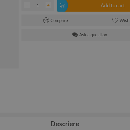
−
+
Add to cart
Compare
Wishl
Ask a question
Descriere