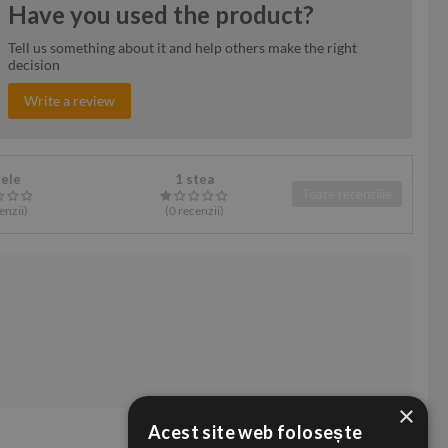
Have you used the product?
Tell us something about it and help others make the right
decision
Write a review
tele
1 stea
Toate recenziile
enzii
)
(0
recenzii
)
×
Acest site web folosește