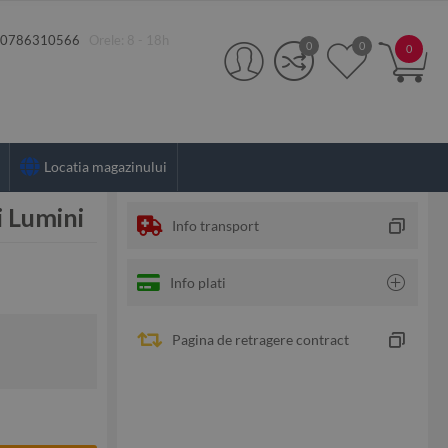
:
0786310566
Orele: 8 - 18h
0
0
0
Locatia magazinului
i Lumini
Info transport
Info plati
Pagina de retragere contract