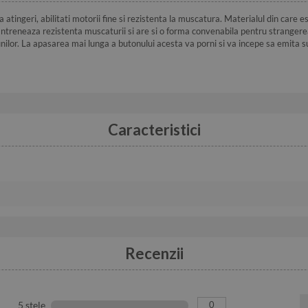
tingeri, abilitati motorii fine si rezistenta la muscatura. Materialul din care est
 antreneaza rezistenta muscaturii si are si o forma convenabila pentru strangerea
unilor. La apasarea mai lunga a butonului acesta va porni si va incepe sa emita s
Caracteristici
Recenzii
0
5 stele