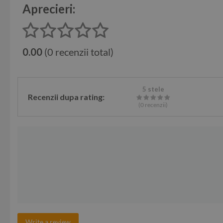
Aprecieri:
0.00
(0 recenzii total)
5 stele
Recenzii dupa rating:
(0
recenzii
)
Write a review