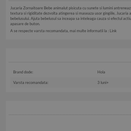
Jucaria Zornaitoare Bebe animalut pisicuta cu sunete si lumini antreneaza a
textura si rigiditate dezvolta atingerea si maseaza usor gingiile, Jucaria
bebelusului. Ajuta bebelusul sa inceapa sa inteleaga cauza si efectul acti
apasare de buton.
A se respecte varsta recomandata, mai multe informatii la :
Link
Brand dode:
Hola
Varsta recomandata:
3 luni+