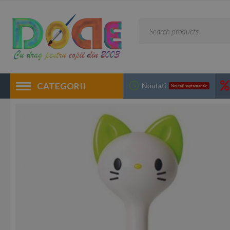
CATEGORII
Noutati
Noutati saptamanale