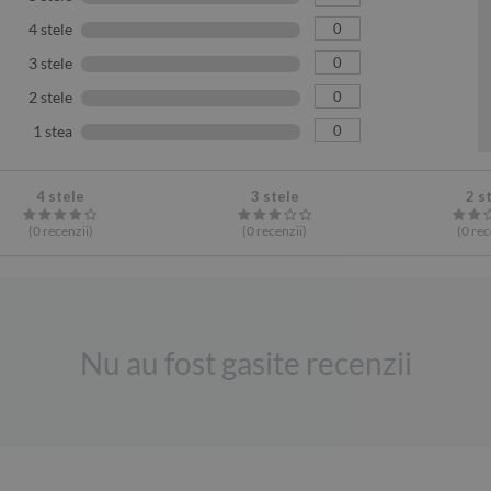
0
4 stele
0
3 stele
0
2 stele
0
1 stea
4 stele
3 stele
2 s
(0
recenzii
)
(0
recenzii
)
(0
rec
Nu au fost gasite recenzii