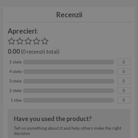
Recenzii
Aprecieri:
0.00
(0 recenzii total)
5 stele
0
4 stele
0
3 stele
0
2 stele
0
1 stea
0
Have you used the product?
Tell us something about it and help others make the right
decision