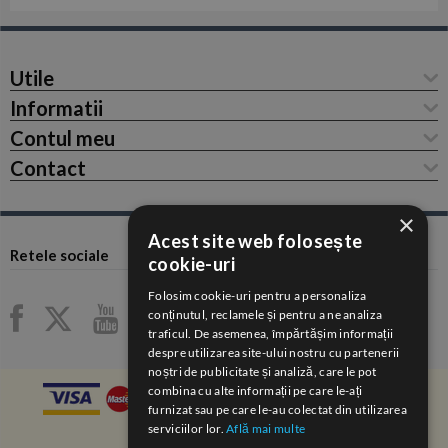
Utile
Informatii
Contul meu
Contact
×
Acest site web folosește
Retele sociale
cookie-uri
Folosim cookie-uri pentru a personaliza
conținutul, reclamele și pentru a ne analiza
traficul. De asemenea, împărtășim informații
despre utilizarea site-ului nostru cu partenerii
noștri de publicitate și analiză, care le pot
combina cu alte informații pe care le-ați
furnizat sau pe care le-au colectat din utilizarea
serviciilor lor.
Află mai multe