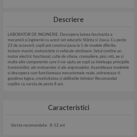
Descriere
LABORATOR DE INGINERIE. Descopera lumea fascinanta a
mecanicii si ingineriei cu acest set educativ Stiinta si Joaca. Cu peste
23 de accesorii, copiii pot construi pana la 5 de modele diferite,
inclusiv masini, motociclete si vehicule uimitoare. Setul contine un
motor electric functional, cutie de viteze, cremaliere, pini, roti, ae si
multe alte componente care ii vor ajuta pe copii sa inteleaga principiile
transmisiilor, ale motoarelor si ale angrenajelor. Asambleaza modelele
si descopera cum functioneaza mecanismele reale, antreneaza-ti
gandirea logica, creativitatea si abilitatile tehnice! Recomandat
copiilor cu varsta de peste 8 ani.
Caracteristici
Varsta recomandata:
8-12 ani