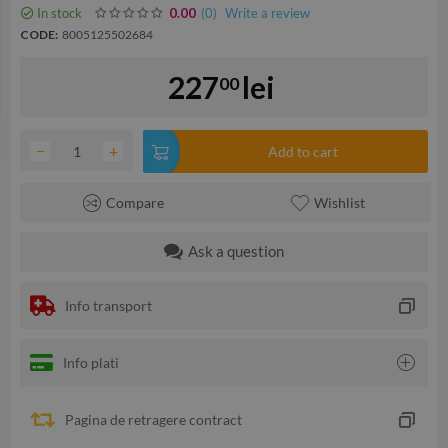
In stock
(0
)
Write a review
0.00
CODE:
8005125502684
227
lei
00
−
+
Add to cart
Compare
Wishlist
Ask a question
Info transport
Info plati
Pagina de retragere contract