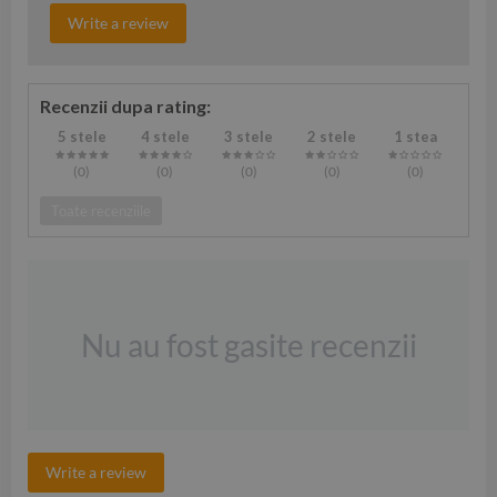
Write a review
Recenzii dupa rating:
5 stele
4 stele
3 stele
2 stele
1 stea
(0
)
(0
)
(0
)
(0
)
(0
)
Toate recenziile
Nu au fost gasite recenzii
Write a review