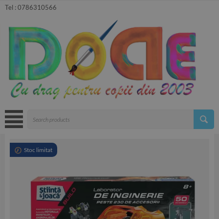
Tel :
0786310566
Stoc limitat