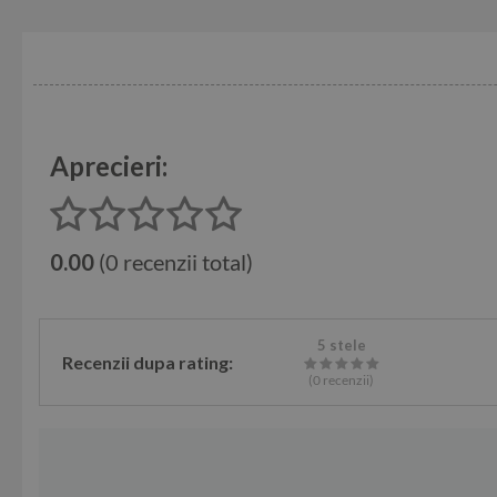
Aprecieri:
0.00
(0 recenzii total)
5 stele
Recenzii dupa rating:
(0
recenzii
)