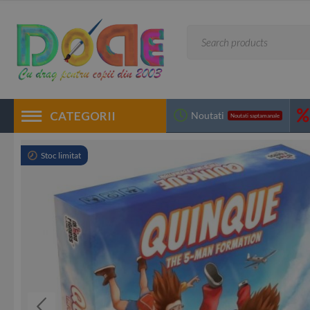
CATEGORII
Noutati
Noutati saptamanale
Stoc limitat