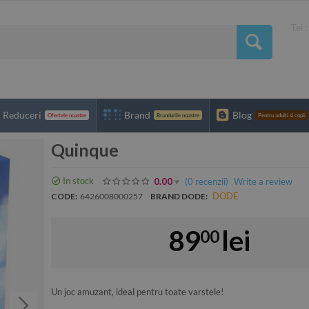
Tel 
Reduceri
Brand
Blog
Ofertele noastre
Brandurile noastre
Pentru adulti si copii
Quinque
In stock
(0
recenzii
)
Write a review
0.00
DODE
CODE:
6426008000257
BRAND DODE:
89
lei
00
Un joc amuzant, ideal pentru toate varstele!