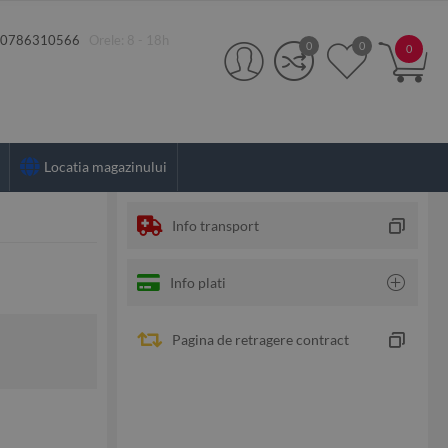
:
0786310566
Orele: 8 - 18h
0
0
0
Locatia magazinului
Info transport
Info plati
Pagina de retragere contract