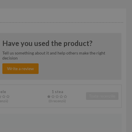
Have you used the product?
Tell us something about it and help others make the right
decision
Write a review
tele
1 stea
Toate recenziile
enzii
)
(0
recenzii
)