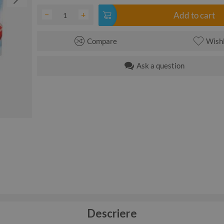
−
+
Add to cart
Compare
Wishl
Ask a question
Descriere