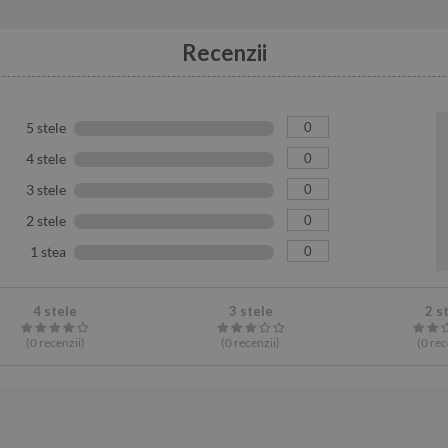
Recenzii
0
5 stele
0
4 stele
0
3 stele
0
2 stele
0
1 stea
4 stele
3 stele
2 s
(0
recenzii
)
(0
recenzii
)
(0
rec