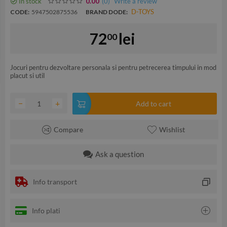
In stock
(0
)
Write a review
0.00
D-TOYS
CODE:
5947502875536
BRAND DODE:
72
lei
00
Jocuri pentru dezvoltare personala si pentru petrecerea timpului in mod
placut si util
−
+
Add to cart
Compare
Wishlist
Ask a question
Info transport
Info plati