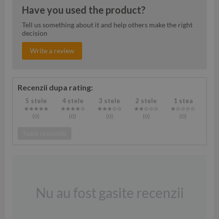
Have you used the product?
Tell us something about it and help others make the right
decision
Write a review
Recenzii dupa rating:
5 stele
4 stele
3 stele
2 stele
1 stea
(0
)
(0
)
(0
)
(0
)
(0
)
Toate recenziile
Nu au fost gasite recenzii