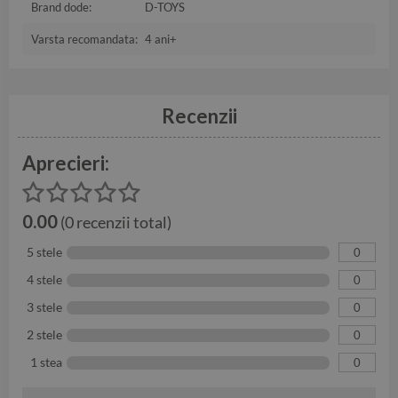
Brand dode:
D-TOYS
Varsta recomandata:
4 ani+
Recenzii
Aprecieri:
0.00
(0 recenzii total)
5 stele
0
4 stele
0
3 stele
0
2 stele
0
1 stea
0