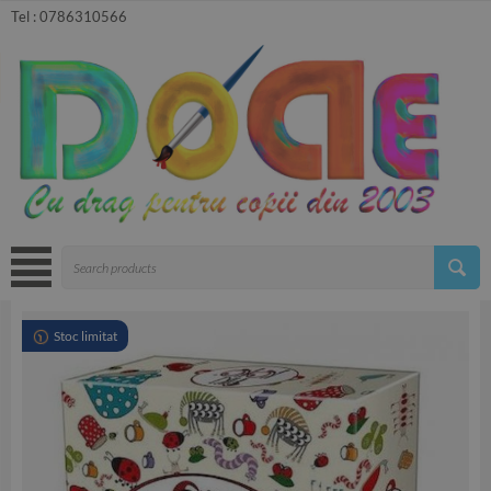
Tel :
0786310566
Stoc limitat