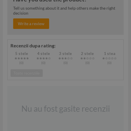
Tell us something about it and help others make the right
decision
Write a review
Recenzii dupa rating:
5 stele
4 stele
3 stele
2 stele
1 stea
(0
)
(0
)
(0
)
(0
)
(0
)
Toate recenziile
Nu au fost gasite recenzii