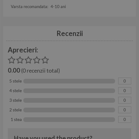
Varsta recomandata:
4-10 ani
Recenzii
Aprecieri:
0.00
(0 recenzii total)
5 stele
0
4 stele
0
3 stele
0
2 stele
0
1 stea
0
Have you used the product?