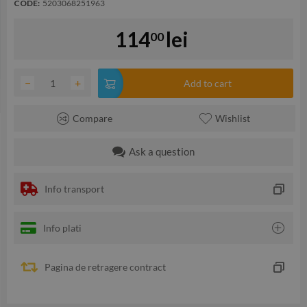
CODE:
5203068251963
114
lei
00
−
+
Add to cart
Compare
Wishlist
Ask a question
Info transport
Info plati
Pagina de retragere contract