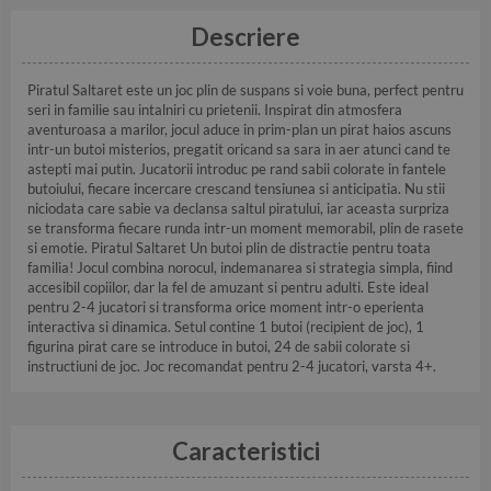
Descriere
Piratul Saltaret este un joc plin de suspans si voie buna, perfect pentru
seri in familie sau intalniri cu prietenii. Inspirat din atmosfera
aventuroasa a marilor, jocul aduce in prim-plan un pirat haios ascuns
intr-un butoi misterios, pregatit oricand sa sara in aer atunci cand te
astepti mai putin. Jucatorii introduc pe rand sabii colorate in fantele
butoiului, fiecare incercare crescand tensiunea si anticipatia. Nu stii
niciodata care sabie va declansa saltul piratului, iar aceasta surpriza
se transforma fiecare runda intr-un moment memorabil, plin de rasete
si emotie. Piratul Saltaret Un butoi plin de distractie pentru toata
familia! Jocul combina norocul, indemanarea si strategia simpla, fiind
accesibil copiilor, dar la fel de amuzant si pentru adulti. Este ideal
pentru 2-4 jucatori si transforma orice moment intr-o eperienta
interactiva si dinamica. Setul contine 1 butoi (recipient de joc), 1
figurina pirat care se introduce in butoi, 24 de sabii colorate si
instructiuni de joc. Joc recomandat pentru 2-4 jucatori, varsta 4+.
Caracteristici