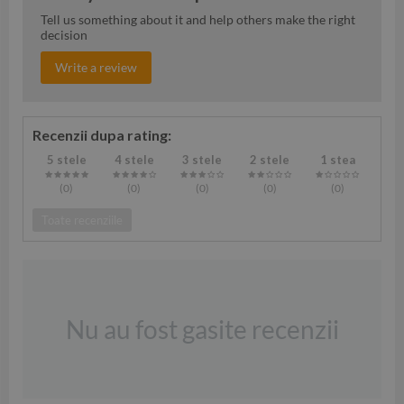
Tell us something about it and help others make the right
decision
Write a review
Recenzii dupa rating:
5 stele
4 stele
3 stele
2 stele
1 stea
(0
)
(0
)
(0
)
(0
)
(0
)
Toate recenziile
Nu au fost gasite recenzii