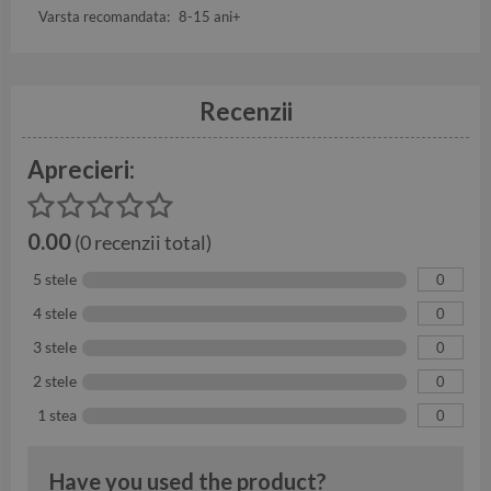
Varsta recomandata:
8-15 ani+
Recenzii
Aprecieri:
0.00
(0 recenzii total)
5 stele
0
4 stele
0
3 stele
0
2 stele
0
1 stea
0
Have you used the product?