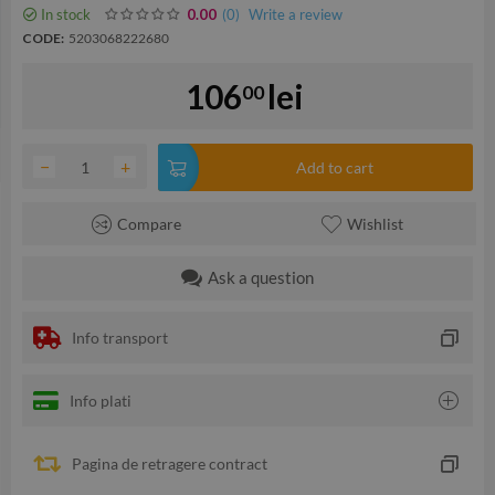
In stock
(0
)
Write a review
0.00
CODE:
5203068222680
106
lei
00
−
+
Add to cart
Compare
Wishlist
Ask a question
Info transport
Info plati
Pagina de retragere contract