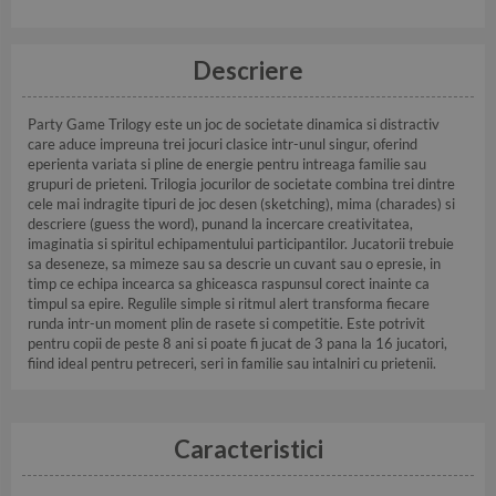
Descriere
Party Game Trilogy este un joc de societate dinamica si distractiv
care aduce impreuna trei jocuri clasice intr-unul singur, oferind
eperienta variata si pline de energie pentru intreaga familie sau
grupuri de prieteni. Trilogia jocurilor de societate combina trei dintre
cele mai indragite tipuri de joc desen (sketching), mima (charades) si
descriere (guess the word), punand la incercare creativitatea,
imaginatia si spiritul echipamentului participantilor. Jucatorii trebuie
sa deseneze, sa mimeze sau sa descrie un cuvant sau o epresie, in
timp ce echipa incearca sa ghiceasca raspunsul corect inainte ca
timpul sa epire. Regulile simple si ritmul alert transforma fiecare
runda intr-un moment plin de rasete si competitie. Este potrivit
pentru copii de peste 8 ani si poate fi jucat de 3 pana la 16 jucatori,
fiind ideal pentru petreceri, seri in familie sau intalniri cu prietenii.
Caracteristici