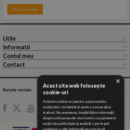
Write a review
Utile
Informatii
Contul meu
Contact
×
Acest site web folosește
Retele sociale
cookie-uri
Folosim cookie-uri pentru a personaliza
conținutul, reclamele și pentru a ne analiza
traficul. De asemenea, împărtășim informații
despre utilizarea site-ului nostru cu partenerii
noștri de publicitate și analiză, care le pot
combina cu alte informații pe care le-ați