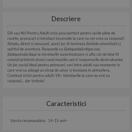
Descriere
DA sau NU Pentru Adulti este jocul perfect pentru serile pline de
rasete, provocari si intrebari incomode la care nu vei vrea sa raspunzi!
Simplu, direct si amuzant, acest joc iti testeaza limitele sinceritatii si
spiritul de aventura. Raspunde cu &bdquoda&rdquo sau
&bdquonu&rdquo la intrebarile surprinzatoare si afla cat de bine iti
cunosti prietenii atunci cand mastile cad si raspunsurile devin picante.
Un joc social ideal pentru petreceri, seri intre adulti sau momente in
care vrei sa adaugi un strop de umor si tensiune in atmosfera.
Continut strict pentru adulti 18+ Intrebarile la care nu vrei sa
raspunzi... dar trebuie!
Caracteristici
Varsta recomandata:
14-15 ani+