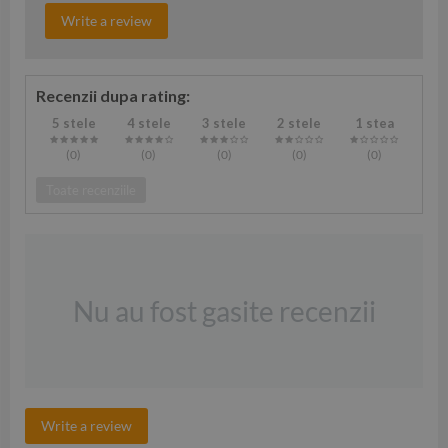
Write a review
Recenzii dupa rating:
5 stele
4 stele
3 stele
2 stele
1 stea
(0
)
(0
)
(0
)
(0
)
(0
)
Toate recenziile
Nu au fost gasite recenzii
Write a review