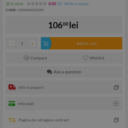
In stock
(0
)
Write a review
0.00
CODE:
5203068252090
106
lei
00
−
+
Add to cart
Compare
Wishlist
Ask a question
Info transport
Info plati
Pagina de retragere contract