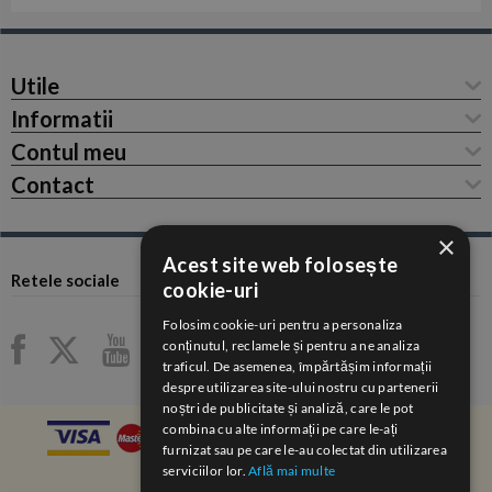
Utile
Informatii
Contul meu
Contact
×
Acest site web folosește
Retele sociale
cookie-uri
Folosim cookie-uri pentru a personaliza
conținutul, reclamele și pentru a ne analiza
traficul. De asemenea, împărtășim informații
despre utilizarea site-ului nostru cu partenerii
noștri de publicitate și analiză, care le pot
combina cu alte informații pe care le-ați
furnizat sau pe care le-au colectat din utilizarea
serviciilor lor.
Află mai multe