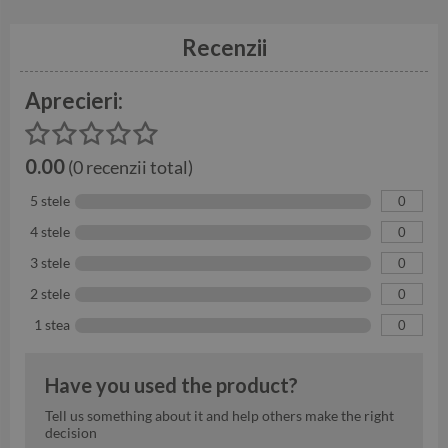
Recenzii
Aprecieri:
0.00
(0 recenzii total)
5 stele
0
4 stele
0
3 stele
0
2 stele
0
1 stea
0
Have you used the product?
Tell us something about it and help others make the right
decision