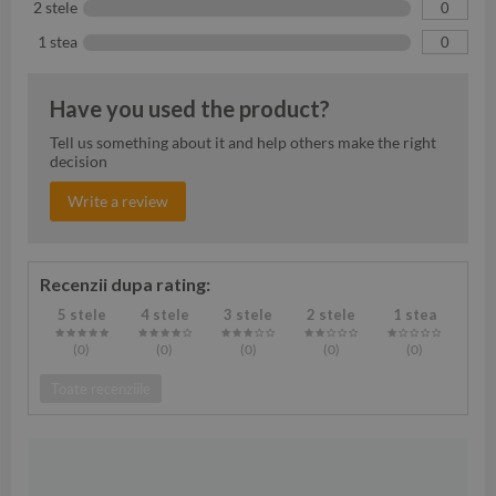
2 stele
0
1 stea
0
Have you used the product?
Tell us something about it and help others make the right
decision
Write a review
Recenzii dupa rating:
5 stele
4 stele
3 stele
2 stele
1 stea
(0
)
(0
)
(0
)
(0
)
(0
)
Toate recenziile