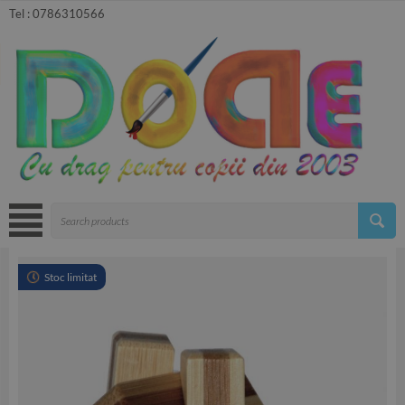
Tel :
0786310566
Stoc limitat