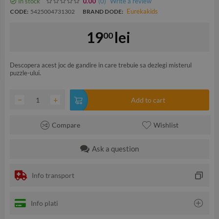
In stock
(0
)
Write a review
0.00
Eurekakids
CODE:
5425004731302
BRAND DODE:
19
lei
00
Descopera acest joc de gandire in care trebuie sa dezlegi misterul
puzzle-ului.
−
+
Add to cart
Compare
Wishlist
Ask a question
Info transport
Info plati