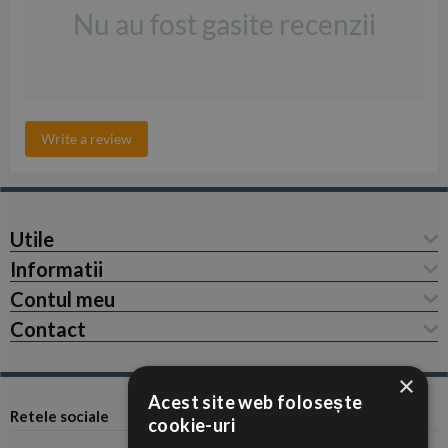
Nu au fost gasite recenzii
Write a review
Utile
Informatii
Contul meu
Contact
×
Acest site web folosește
Retele sociale
cookie-uri