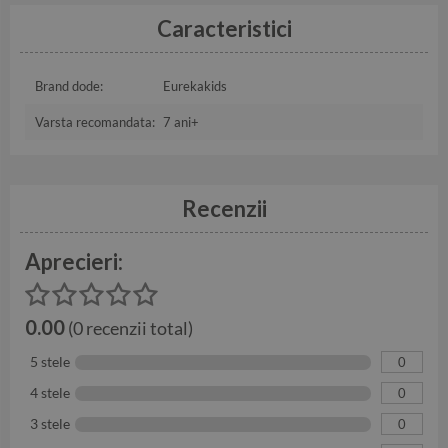
Caracteristici
Brand dode:
Eurekakids
Varsta recomandata:
7 ani+
Recenzii
Aprecieri:
0.00
(0 recenzii total)
5 stele
0
4 stele
0
3 stele
0