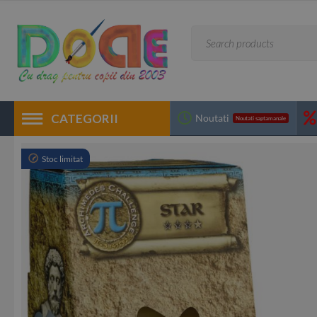
CATEGORII
Noutati
Noutati saptamanale
Stoc limitat