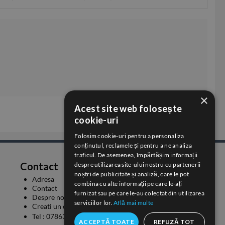
×
Acest site web folosește
cookie-uri
Folosim cookie-uri pentru a personaliza
conținutul, reclamele și pentru a ne analiza
traficul. De asemenea, împărtășim informații
Contact
despre utilizarea site-ului nostru cu partenerii
noștri de publicitate și analiză, care le pot
Adresa
combina cu alte informații pe care le-ați
Contact
furnizat sau pe care le-au colectat din utilizarea
Despre noi
serviciilor lor.
Află mai multe
Creati un cont
Tel :
0786310566
ACCEPTĂ TOATE
REFUZĂ TOT