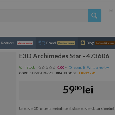
Tel 
Reduceri
Brand
Blog
Ofertele noastre
Brandurile noastre
Pentru adulti si copii
E3D Archimedes Star - 473606
In stock
(0
recenzii
)
Write a review
0.00
Eurekakids
CODE:
5425004736062
BRAND DODE:
59
lei
00
Un puzzle 3D: gaseste metoda de desface puzzle-ul, dar si metod