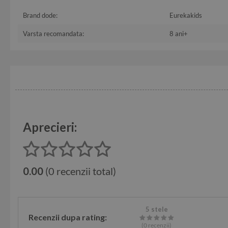
Brand dode:
Eurekakids
Varsta recomandata:
8 ani+
Aprecieri:
0.00
(0 recenzii total)
5 stele
Recenzii dupa rating:
(0
recenzii
)