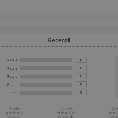
Recenzii
0
5 stele
0
4 stele
0
3 stele
0
2 stele
0
1 stea
4 stele
3 stele
2 s
(0
recenzii
)
(0
recenzii
)
(0
rec