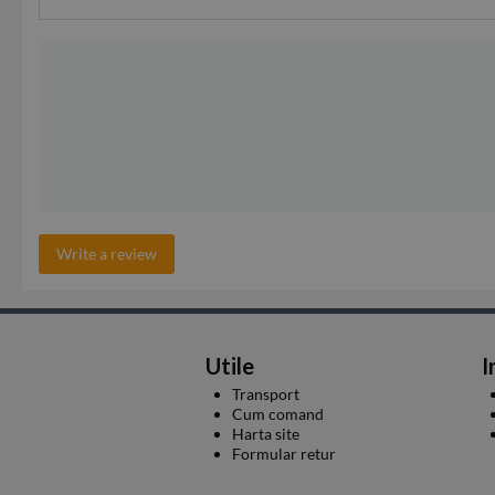
Write a review
Utile
I
Transport
Cum comand
Harta site
Formular retur