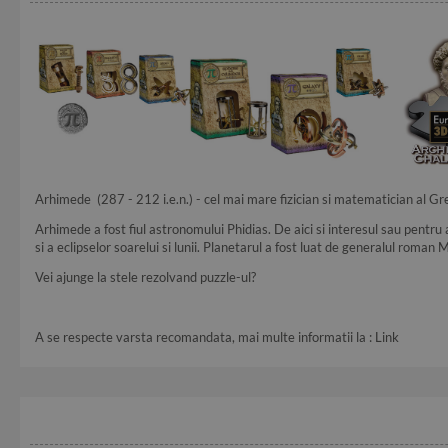
Arhimede (287 - 212 i.e.n.) - cel mai mare fizician si matematician al Grec
Arhimede a fost fiul astronomului Phidias. De aici si interesul sau pentru a
si a eclipselor soarelui si lunii. Planetarul a fost luat de generalul roman 
Vei ajunge la stele rezolvand puzzle-ul?
A se respecte varsta recomandata, mai multe informatii la :
Link