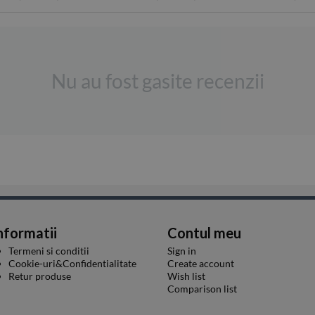
Nu au fost gasite recenzii
nformatii
Contul meu
Termeni si conditii
Sign in
Cookie-uri&Confidentialitate
Create account
Retur produse
Wish list
Comparison list