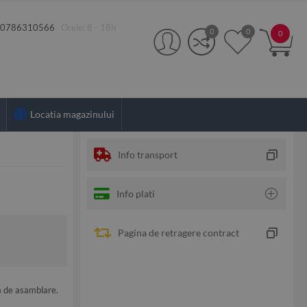
:
0786310566
Orele: 8 - 18h
0
0
0
Locatia magazinului
Info transport
Info plati
Pagina de retragere contract
a de asamblare.