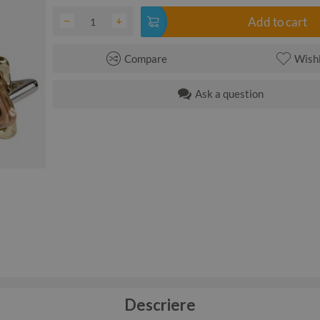
−
+
Add to cart
Compare
Wishl
Ask a question
Descriere