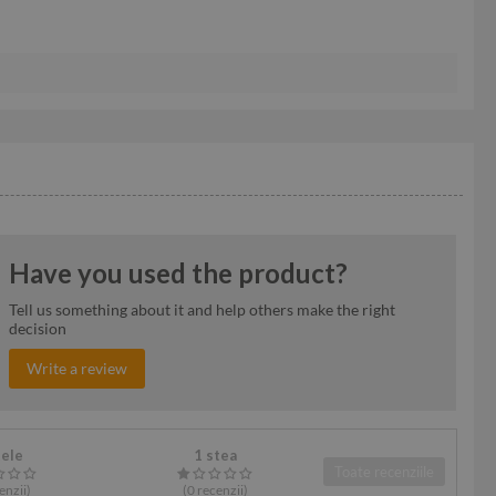
Have you used the product?
Tell us something about it and help others make the right
decision
Write a review
tele
1 stea
Toate recenziile
enzii
)
(0
recenzii
)