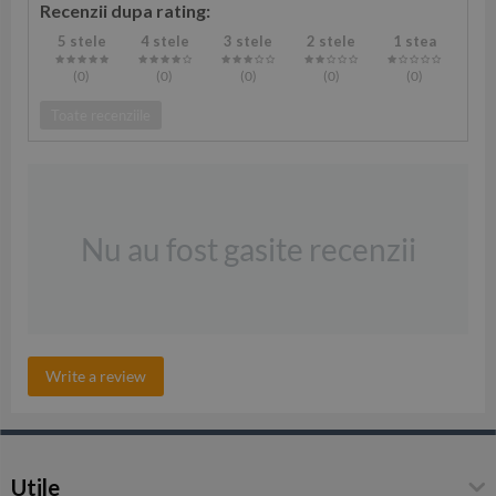
Recenzii dupa rating:
5 stele
4 stele
3 stele
2 stele
1 stea
(0
)
(0
)
(0
)
(0
)
(0
)
Toate recenziile
Nu au fost gasite recenzii
Write a review
Utile