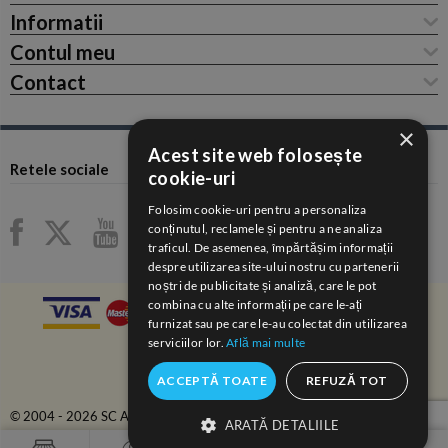
Informatii
Contul meu
Contact
×
Acest site web folosește
Retele sociale
cookie-uri
Folosim cookie-uri pentru a personaliza
conținutul, reclamele și pentru a ne analiza
traficul. De asemenea, împărtășim informații
despre utilizarea site-ului nostru cu partenerii
noștri de publicitate și analiză, care le pot
combina cu alte informații pe care le-ați
furnizat sau pe care le-au colectat din utilizarea
serviciilor lor.
Află mai multe
ACCEPTĂ TOATE
REFUZĂ TOT
© 2004 - 2026 SC ANAIDA COM-SERV SRL.
ARATĂ DETALIILE