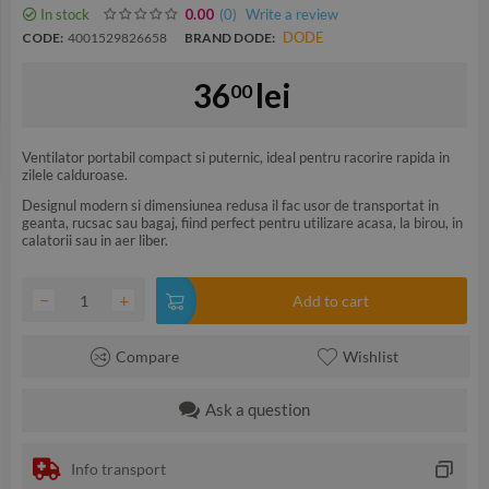
In stock
(0
)
Write a review
0.00
DODE
CODE:
4001529826658
BRAND DODE:
36
lei
00
Ventilator portabil compact si puternic, ideal pentru racorire rapida in
zilele calduroase.
Designul modern si dimensiunea redusa il fac usor de transportat in
geanta, rucsac sau bagaj, fiind perfect pentru utilizare acasa, la birou, in
calatorii sau in aer liber.
−
+
Add to cart
Compare
Wishlist
Ask a question
Info transport