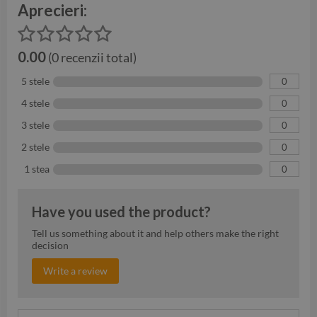
Aprecieri:
0.00
(0 recenzii total)
5 stele
0
4 stele
0
3 stele
0
2 stele
0
1 stea
0
Have you used the product?
Tell us something about it and help others make the right
decision
Write a review