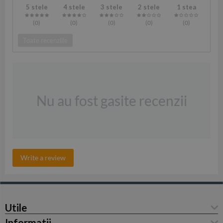
5 stele
4 stele
3 stele
2 stele
1 stea
(0
)
(0
)
(0
)
(0
)
(0
)
Toate recenziile
Nu au fost gasite recenzii
Write a review
Utile
Informatii