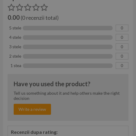
0.00
(0 recenzii total)
5 stele
0
4 stele
0
3 stele
0
2 stele
0
1 stea
0
Have you used the product?
Tell us something about it and help others make the right
decision
Write a review
Recenzii dupa rating: