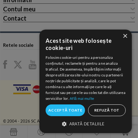
Contul meu
Contact
×
Acest site web folosește
Retele sociale
cookie-uri
Folosim cookie-uri pentru a personaliza
conținutul, reclamele și pentru a ne analiza
traficul. De asemenea, împărtășim informații
despre utilizarea site-ului nostru cu partenerii
noștri de publicitate și analiză, care le pot
combina cu alte informații pe care le-ați
furnizat sau pe care le-au colectat din utilizarea
serviciilor lor.
Află mai multe
ACCEPTĂ TOATE
REFUZĂ TOT
© 2004 - 2026 SC ANAIDA COM-SERV SRL.
ARATĂ DETALIILE