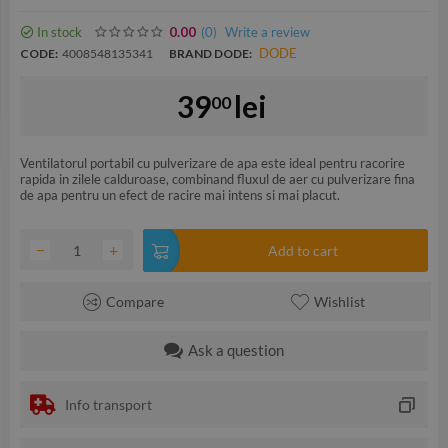
In stock
(0
)
Write a review
0.00
DODE
CODE:
4008548135341
BRAND DODE:
39
lei
00
Ventilatorul portabil cu pulverizare de apa este ideal pentru racorire
rapida in zilele calduroase, combinand fluxul de aer cu pulverizare fina
de apa pentru un efect de racire mai intens si mai placut.
−
+
Add to cart
Compare
Wishlist
Ask a question
Info transport