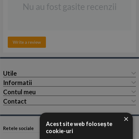
Nu au fost gasite recenzii
Write a review
Utile
Informatii
Contul meu
Contact
×
Acest site web folosește
Retele sociale
cookie-uri