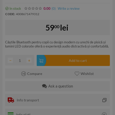
In stock
(0
)
Write a review
0.00
CODE:
4008671479312
59
lei
00
Căștile Bluetooth pentru copii cu design modern cu urechi de pisică și
lumini LED colorate oferă o experiență audio distractivă și confortabilă.
−
+
Add to cart
Compare
Wishlist
Ask a question
Info transport
Info plati