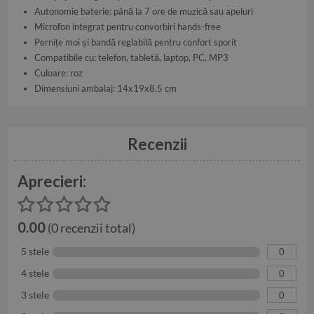
Autonomie baterie: până la 7 ore de muzică sau apeluri
Microfon integrat pentru convorbiri hands-free
Pernițe moi și bandă reglabilă pentru confort sporit
Compatibile cu: telefon, tabletă, laptop, PC, MP3
Culoare: roz
Dimensiuni ambalaj: 14x19x8.5 cm
Recenzii
Aprecieri:
0.00
(0 recenzii total)
5 stele
0
4 stele
0
3 stele
0