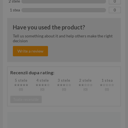
2 stele
0
1 stea
0
Have you used the product?
Tell us something about it and help others make the right
decision
Write a review
Recenzii dupa rating:
5 stele
4 stele
3 stele
2 stele
1 stea
(0
)
(0
)
(0
)
(0
)
(0
)
Toate recenziile