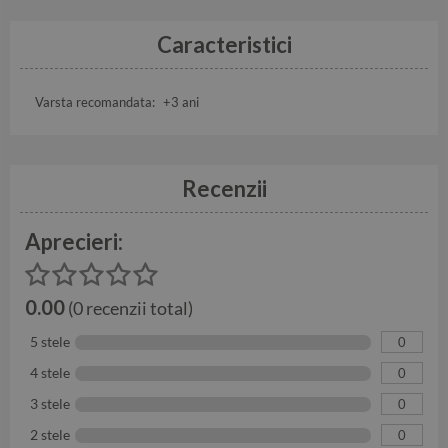
Caracteristici
Varsta recomandata:
+3 ani
Recenzii
Aprecieri:
0.00
(0 recenzii total)
5 stele
0
4 stele
0
3 stele
0
2 stele
0