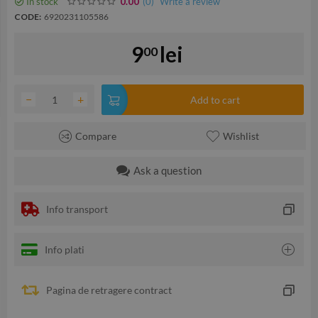
In stock
(0
)
Write a review
0.00
CODE:
6920231105586
9
lei
00
−
+
Add to cart
Compare
Wishlist
Ask a question
Info transport
Info plati
Pagina de retragere contract