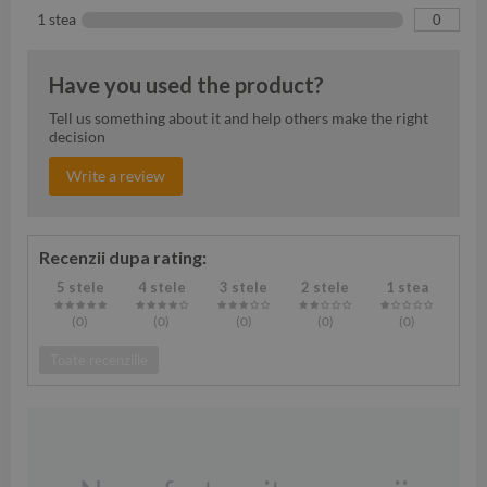
1 stea
0
Have you used the product?
Tell us something about it and help others make the right
decision
Write a review
Recenzii dupa rating:
5 stele
4 stele
3 stele
2 stele
1 stea
(0
)
(0
)
(0
)
(0
)
(0
)
Toate recenziile