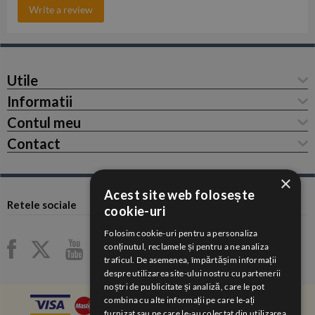
Write a review
Utile
Informatii
Contul meu
Contact
×
Acest site web folosește
Retele sociale
cookie-uri
Folosim cookie-uri pentru a personaliza
conținutul, reclamele și pentru a ne analiza
traficul. De asemenea, împărtășim informații
despre utilizarea site-ului nostru cu partenerii
noștri de publicitate și analiză, care le pot
combina cu alte informații pe care le-ați
furnizat sau pe care le-au colectat din utilizarea