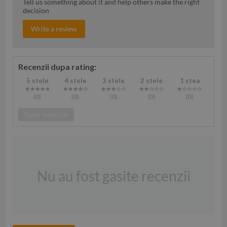
Tell us something about it and help others make the right
decision
Write a review
Recenzii dupa rating:
5 stele
4 stele
3 stele
2 stele
1 stea
(0
)
(0
)
(0
)
(0
)
(0
)
Toate recenziile
Nu au fost gasite recenzii