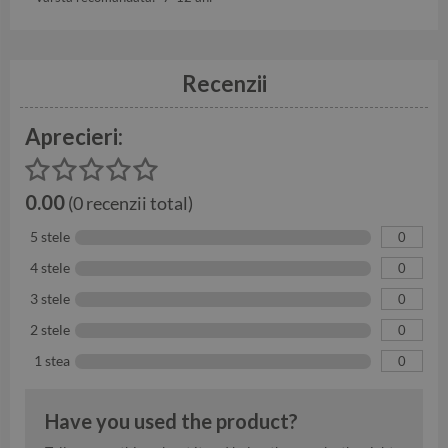
Recenzii
Aprecieri:
0.00
(0 recenzii total)
5 stele
0
4 stele
0
3 stele
0
2 stele
0
1 stea
0
Have you used the product?