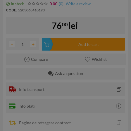
In stock
(0
)
Write a review
0.00
CODE:
5203068410193
76
lei
00
−
+
Add to cart
Compare
Wishlist
Ask a question
Info transport
Info plati
Pagina de retragere contract