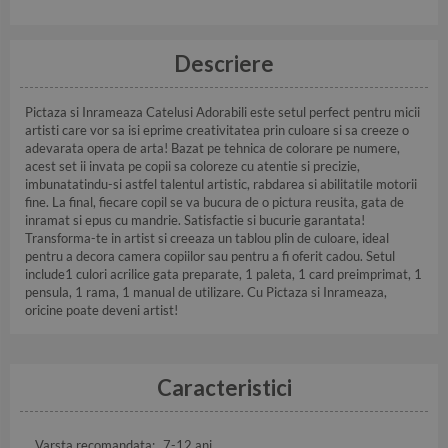
Descriere
Pictaza si Inrameaza Catelusi Adorabili este setul perfect pentru micii
artisti care vor sa isi eprime creativitatea prin culoare si sa creeze o
adevarata opera de arta! Bazat pe tehnica de colorare pe numere,
acest set ii invata pe copii sa coloreze cu atentie si precizie,
imbunatatindu-si astfel talentul artistic, rabdarea si abilitatile motorii
fine. La final, fiecare copil se va bucura de o pictura reusita, gata de
inramat si epus cu mandrie. Satisfactie si bucurie garantata!
Transforma-te in artist si creeaza un tablou plin de culoare, ideal
pentru a decora camera copiilor sau pentru a fi oferit cadou. Setul
include1 culori acrilice gata preparate, 1 paleta, 1 card preimprimat, 1
pensula, 1 rama, 1 manual de utilizare. Cu Pictaza si Inrameaza,
oricine poate deveni artist!
Caracteristici
Varsta recomandata:
7-12 ani