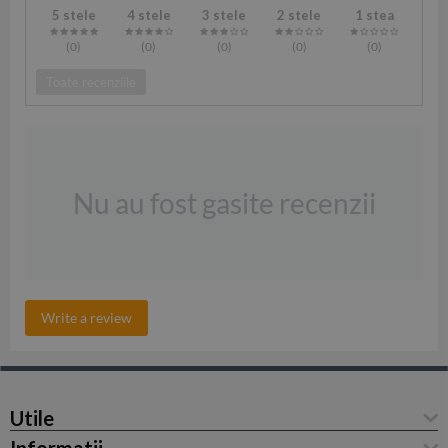
5 stele
4 stele
3 stele
2 stele
1 stea
(0
)
(0
)
(0
)
(0
)
(0
)
Toate recenziile
Nu au fost gasite recenzii
Write a review
Utile