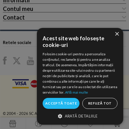
Informatii
Contul meu
Contact
×
Acest site web folosește
Retele sociale
cookie-uri
Folosim cookie-uri pentru a personaliza
conținutul, reclamele și pentru a ne analiza
traficul. De asemenea, împărtășim informații
despre utilizarea site-ului nostru cu partenerii
noștri de publicitate și analiză, care le pot
combina cu alte informații pe care le-ați
furnizat sau pe care le-au colectat din utilizarea
serviciilor lor.
Află mai multe
ACCEPTĂ TOATE
REFUZĂ TOT
© 2004 - 2026 SC ANAIDA COM-SERV SRL.
ARATĂ DETALIILE