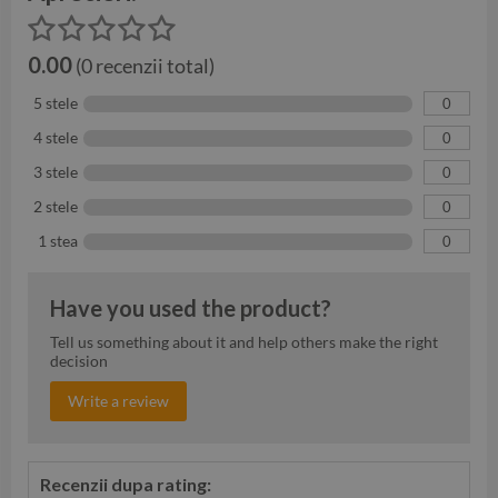
0.00
(0 recenzii total)
5 stele
0
4 stele
0
3 stele
0
2 stele
0
1 stea
0
Have you used the product?
Tell us something about it and help others make the right
decision
Write a review
Recenzii dupa rating: