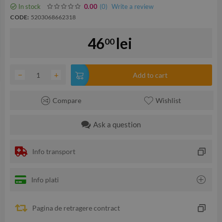
In stock
(0
)
Write a review
0.00
CODE:
5203068662318
46
lei
00
−
+
Add to cart
Compare
Wishlist
Ask a question
Info transport
Info plati
Pagina de retragere contract