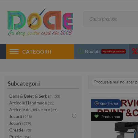
CATEGORII
Noutati
Noutati saptamanale
Produsele mai noi apar p
Subcategorii
Dans & Balet & Serbari
(53)
Articole Handmade
(15)
Stoc limitat
Articole de petrecere
(25)
Jucarii
(958)
Produs nou
Jocuri
(279)
Creatie
(70)
Puzzle
(350)