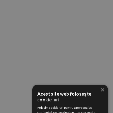
×
Acest site web folosește
cookie-uri
Folosim cookie-uri pentru a personaliza
conținutul, reclamele și pentru a ne analiza