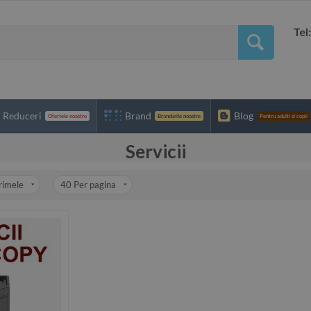
Tel
Reduceri
Brand
Blog
Ofertele noastre
Brandurile noastre
Pentru adulti si copii
Servicii
rimele
40
Per pagina