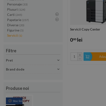
Personaje
(33)
Plusuri
(124)
Carti
(245)
Papetarie
(237)
Diverse
(20)
Servicii Copy Center
Figurine
(5)
Servicii
(1)
0
lei
00
Filtre
+
Adaug
−
Pret
Brand dode
Produse noi
Stoc limitat