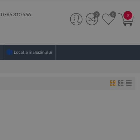
:
0786 310 566
0
0
0
Locatia magazinului