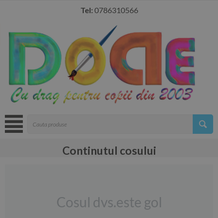
Tel:
0786310566
Continutul cosului
Cosul dvs.este gol