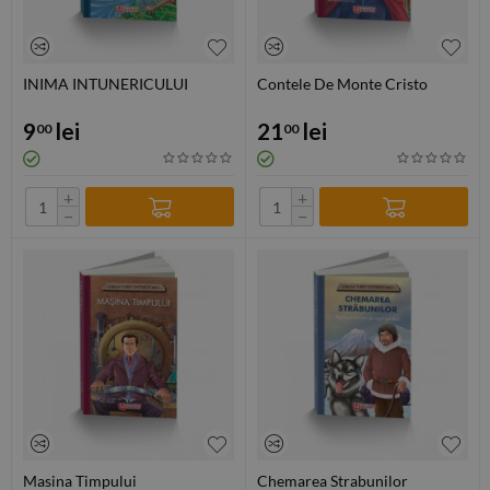
INIMA INTUNERICULUI
Contele De Monte Cristo
9
lei
21
lei
00
00
+
+
−
−
Masina Timpului
Chemarea Strabunilor