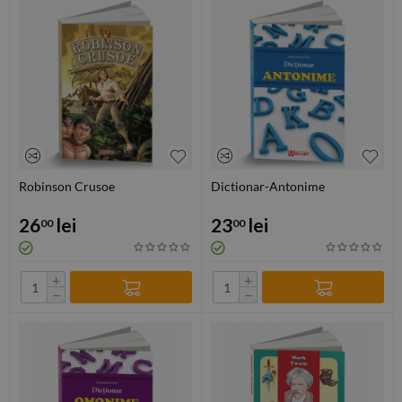
Robinson Crusoe
Dictionar-Antonime
26
lei
23
lei
00
00
+
+
−
−