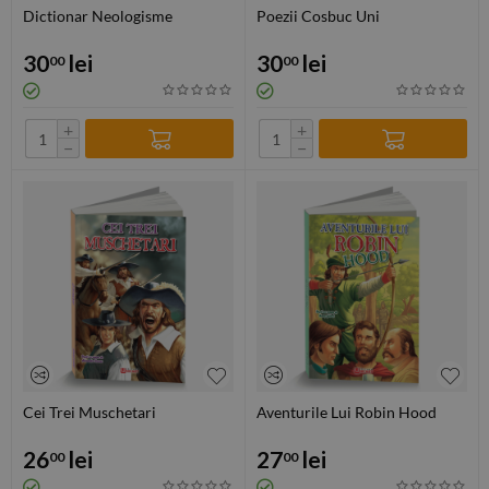
Dictionar Neologisme
Poezii Cosbuc Uni
30
lei
30
lei
00
00
+
+
−
−
Cei Trei Muschetari
Aventurile Lui Robin Hood
26
lei
27
lei
00
00