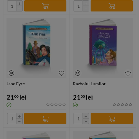
+
+
−
−
Jane Eyre
Razboiul Lumilor
21
lei
21
lei
00
00
+
+
−
−