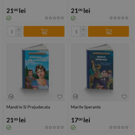
21
lei
21
lei
00
00
+
+
−
−
Mandrie Si Prejudecata
Marile Sperante
21
lei
17
lei
00
00