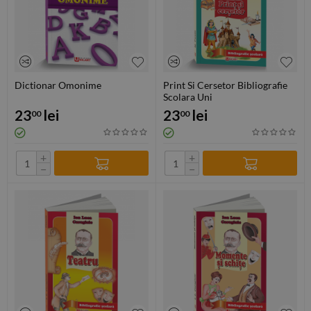
Dictionar Omonime
Print Si Cersetor Bibliografie
Scolara Uni
23
lei
23
lei
00
00
+
+
−
−