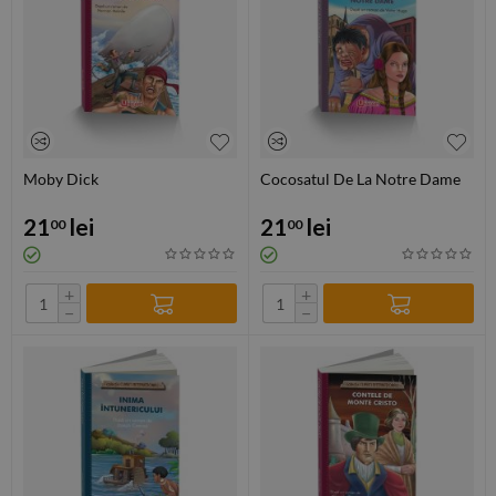
Moby Dick
Cocosatul De La Notre Dame
21
lei
21
lei
00
00
+
+
−
−