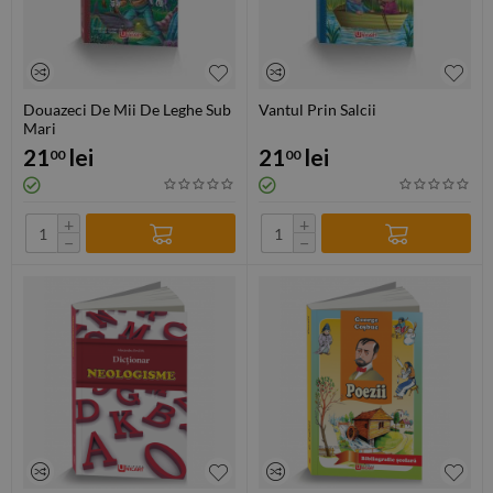
Douazeci De Mii De Leghe Sub
Vantul Prin Salcii
Mari
21
lei
21
lei
00
00
+
+
−
−