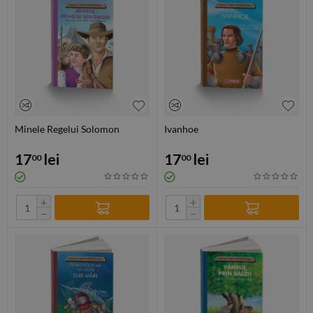
Minele Regelui Solomon
Ivanhoe
17
lei
17
lei
00
00
+
+
−
−