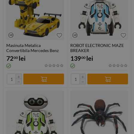
Masinuta Metalica
ROBOT ELECTRONIC MAZE
Convertibila Mercedes Benz
BREAKER
Gt3 Galbena Cu Scara 1 La 32
72
lei
139
lei
00
00
+
+
−
−