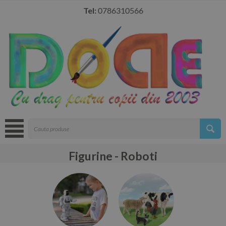
Tel:
0786310566
Figurine - Roboti