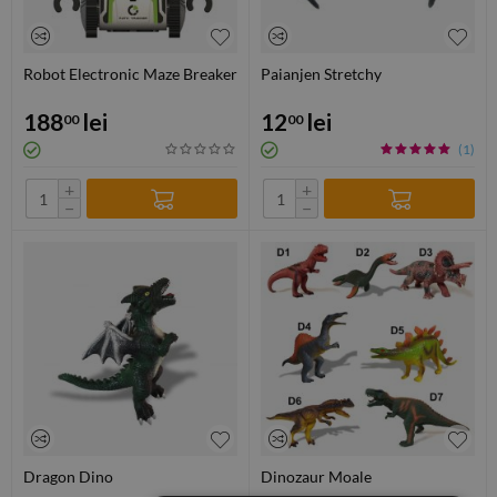
Robot Electronic Maze Breaker
Paianjen Stretchy
188
lei
12
lei
00
00
(1)
+
+
−
−
Dragon Dino
Dinozaur Moale