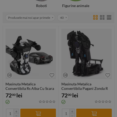
Roboti
Figurine animale
Produsele mai noi apar primele
40
Masinuta Metalica
Masinuta Metalica
Convertibila Rs Alba Cu Scara
Convertibila Pagani Zonda R
1 La 32
Negru Cu Scara 1 La 32
72
lei
72
lei
00
00
+
+
−
−