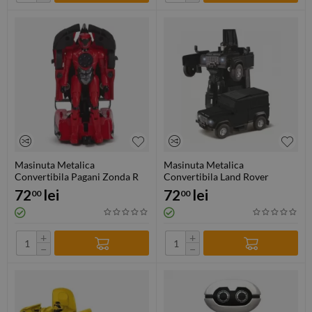
Masinuta Metalica
Masinuta Metalica
Convertibila Pagani Zonda R
Convertibila Land Rover
Rosu Cu Scara 1 La 32
Defender Negru Cu Scara 1 La
72
lei
72
lei
00
00
32
+
+
−
−