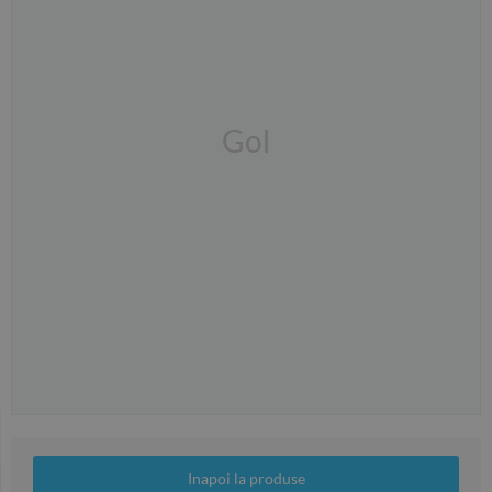
Gol
Inapoi la produse