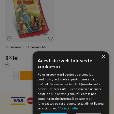
Muzicieni Din Bremen A5
×
8
lei
00
Acest site web folosește
cookie-uri
+
Folosim cookie-uri pentru a personaliza
−
conținutul, reclamele și pentru a ne analiza
traficul. De asemenea, împărtășim informații
despre utilizarea site-ului nostru cu partenerii
noștri de publicitate și analiză, care le pot
combina cu alte informații pe care le-ați
furnizat sau pe care le-au colectat din utilizarea
serviciilor lor.
Află mai multe