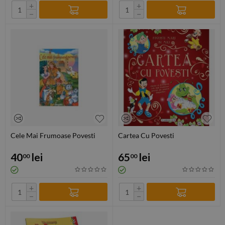
+
+
−
−
Cele Mai Frumoase Povesti
Cartea Cu Povesti
40
lei
65
lei
00
00
+
+
−
−