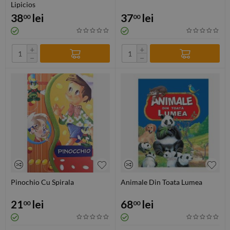
Lipicios
38
lei
37
lei
00
00
+
+
−
−
Pinochio Cu Spirala
Animale Din Toata Lumea
21
lei
68
lei
00
00