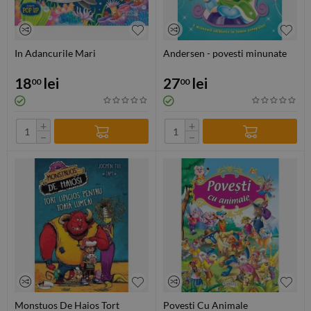
In Adancurile Mari
Andersen - povesti minunate
18
lei
27
lei
00
00
+
+
−
−
Monstuos De Haios Tort
Povesti Cu Animale