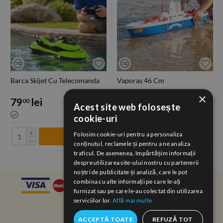
Barca Skijet Cu Telecomanda
Vaporas 46 Cm
×
79
lei
34
lei
00
00
Acest site web folosește
cookie-uri
+
+
Folosim cookie-uri pentru a personaliza
−
−
conținutul, reclamele și pentru a ne analiza
traficul. De asemenea, împărtășim informații
despre utilizarea site-ului nostru cu partenerii
noștri de publicitate și analiză, care le pot
combina cu alte informații pe care le-ați
furnizat sau pe care le-au colectat din utilizarea
serviciilor lor.
Află mai multe
ACCEPTĂ TOATE
REFUZĂ TOT