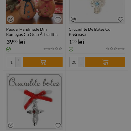
Papusi Handmade Din
Cruciulite De Botez Cu
Pietricica
Rumegus Cu Grau Â Traditia
39
lei
1
lei
De Sfantul Andrei
00
50
+
+
−
−