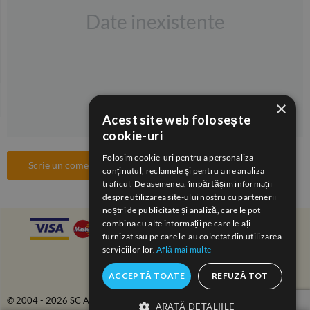
Date inexistente
×
Acest site web folosește
cookie-uri
Folosim cookie-uri pentru a personaliza
Scrie un comentariu
conținutul, reclamele și pentru a ne analiza
traficul. De asemenea, împărtășim informații
despre utilizarea site-ului nostru cu partenerii
noștri de publicitate și analiză, care le pot
combina cu alte informații pe care le-ați
furnizat sau pe care le-au colectat din utilizarea
serviciilor lor.
Află mai multe
ACCEPTĂ TOATE
REFUZĂ TOT
© 2004 - 2026 SC ANAIDA COM-SERV SRL.
ARATĂ DETALIILE