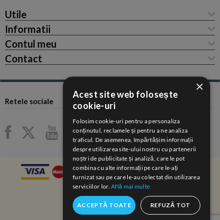
Utile
Informatii
Contul meu
Contact
×
Acest site web folosește
Retele sociale
cookie-uri
Folosim cookie-uri pentru a personaliza
conținutul, reclamele și pentru a ne analiza
traficul. De asemenea, împărtășim informații
despre utilizarea site-ului nostru cu partenerii
noștri de publicitate și analiză, care le pot
combina cu alte informații pe care le-ați
furnizat sau pe care le-au colectat din utilizarea
serviciilor lor.
Află mai multe
ACCEPTĂ TOATE
REFUZĂ TOT