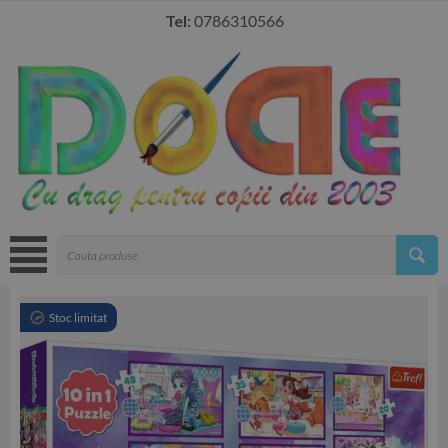
Tel:
0786310566
Stoc limitat