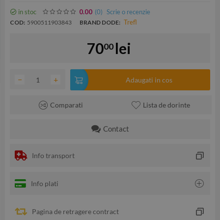
in stoc
(0
)
Scrie o recenzie
0.00
Trefl
COD:
5900511903843
BRAND DODE:
70
lei
00
−
+
Adaugati in cos
Comparati
Lista de dorinte
Contact
Info transport
Info plati
Pagina de retragere contract