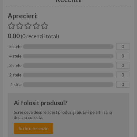
Aprecieri:
0.00
(0 recenzii total)
5 stele
0
4 stele
0
3 stele
0
2 stele
0
1 stea
0
Ai folosit produsul?
Scrie ceva despre acest produs și ajuta-i pe altii sa ia
decizia corecta.
Scrie o recenzie