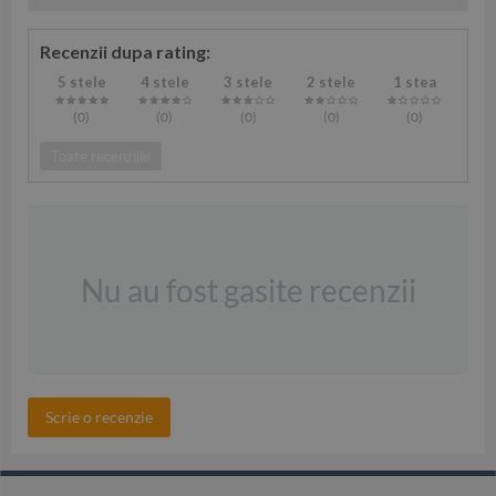
Recenzii dupa rating:
5 stele
4 stele
3 stele
2 stele
1 stea
(0
)
(0
)
(0
)
(0
)
(0
)
Toate recenziile
Nu au fost gasite recenzii
Scrie o recenzie