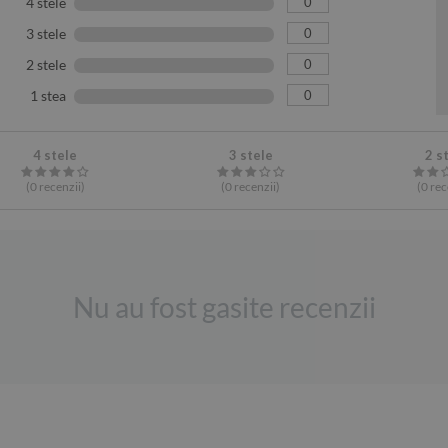
0
4 stele
0
3 stele
0
2 stele
0
1 stea
4 stele
3 stele
2 s
(0
recenzii
)
(0
recenzii
)
(0
rec
Nu au fost gasite recenzii