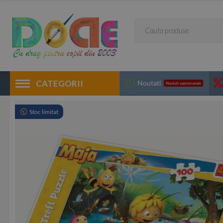
CATEGORII
Noutati
Noutati saptamanale
Stoc limitat