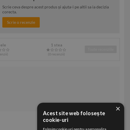
Scrie ceva despre acest produs și ajuta-i pe altii sa ia decizia
corecta.
Scrie o recenzie
tele
1 stea
Toate recenziile
enzii
)
(0
recenzii
)
×
Acest site web folosește
cookie-uri
Folosim cookie-uri pentru a personaliza