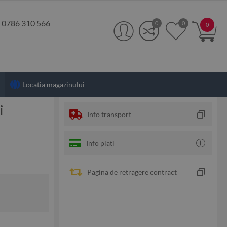
:
0786 310 566
0
0
0
Locatia magazinului
i
Info transport
Info plati
Pagina de retragere contract