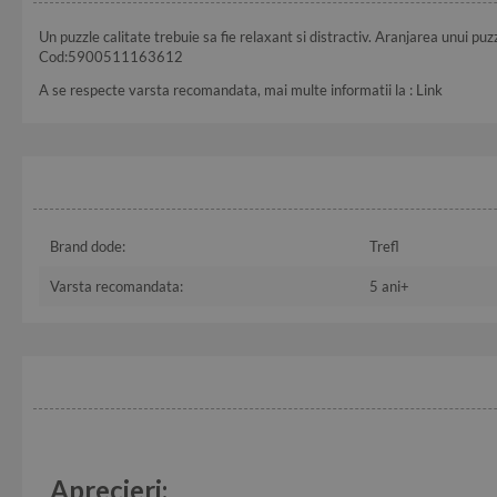
Un puzzle calitate trebuie sa fie relaxant si distractiv. Aranjarea unui puz
Cod:5900511163612
A se respecte varsta recomandata, mai multe informatii la :
Link
Brand dode:
Trefl
Varsta recomandata:
5 ani+
Aprecieri: