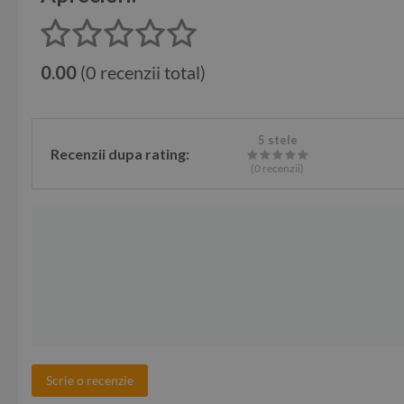
0.00
(0 recenzii total)
5 stele
Recenzii dupa rating:
(0
recenzii
)
Scrie o recenzie