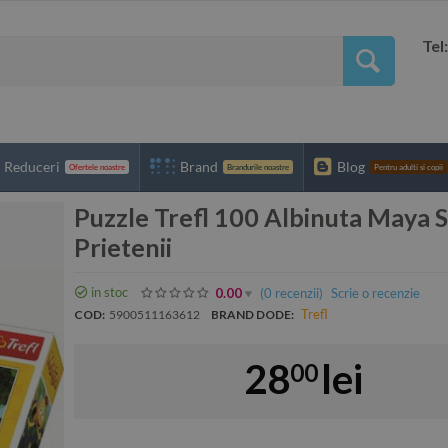
Tel
Reduceri
Brand
Blog
Ofertele noastre
Brandurile noastre
Pentru adulti si copii
Puzzle Trefl 100 Albinuta Maya S
Prietenii
in stoc
(0
recenzii
)
Scrie o recenzie
0.00
Trefl
COD:
5900511163612
BRAND DODE:
28
lei
00